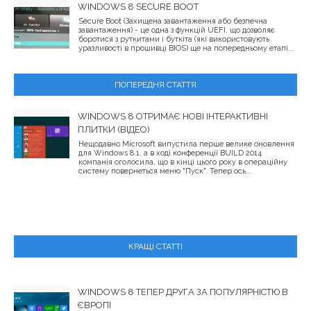
WINDOWS 8 SECURE BOOT
Secure Boot (Захищена завантаження або безпечна
завантаження) - це одна з функцій UEFI, що дозволяє
боротися з руткитами і буткіта (які використовують
уразливості в прошивці BIOS) ще на попередньому етапі...
ПОПЕРЕДНЯ СТАТТЯ
WINDOWS 8 ОТРИМАЄ НОВІ ІНТЕРАКТИВНІ
ПЛИТКИ (ВІДЕО)
Нещодавно Microsoft випустила перше велике оновлення
для Windows 8.1, а в ході конференції BUILD 2014
компанія оголосила, що в кінці цього року в операційну
систему повернеться меню "Пуск". Тепер ось...
КРАЩІ СТАТТІ
WINDOWS 8 ТЕПЕР ДРУГА ЗА ПОПУЛЯРНІСТЮ В
ЄВРОПІ