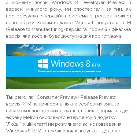
З моменту появи Windows 8 Developer Preview в
вересні минулого року, ми спостерігали за тим, як
прогресувала операційна система з релізом кожної
нової збірки. Зовсім недавно Microsoft випустила RTM
(Release to Manufacturing) версію Windows 8 - фінальна
версія, яка восени буде доступна для користувачів.
Так само, як і Consumer Preview і Release Preview,
версія RTM не приносить ніяких серйозних змін, за
винятком кількох нових додатків, нових оформлень для
екрану Metro і оновленого інтерфейсу в додатку
"Люди". У цій статті ми розглянемо всі нововведення
Windows 8 RTM, а також оновлені функції і додатки.