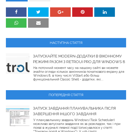
НАСТУПНА СТАТТЯ
ЗАПУСКАЙТЕ MODERN-ДОДАТКИ В ВІКОННОМУ
РЕЖИМІ РАЗОМ З RETROUI PRO ДЛЯ WINDOWS 8
На поточний момент часу на нашому сайті ви можете
знайти огляди кількох замінників початкового екрану для
Windows 8, в тому числі ViStart або більш
функціональний Classic Shell - додатки, які...
ПОПЕРЕДНЯ СТАТТЯ
ЗАПУСК ЗАВДАННЯ ПЛАНУВАЛЬНИКА ПІСЛЯ
ЗАВЕРШЕННЯ ІНШОГО ЗАВДАННЯ
У планувальнику завдань Windows (Task Scheduler)
можливо запускати завдання як за розкладом, так і при
появі в журналі певної події (описувалося у статті
"Тригери подій в Windows"). У цій статті...