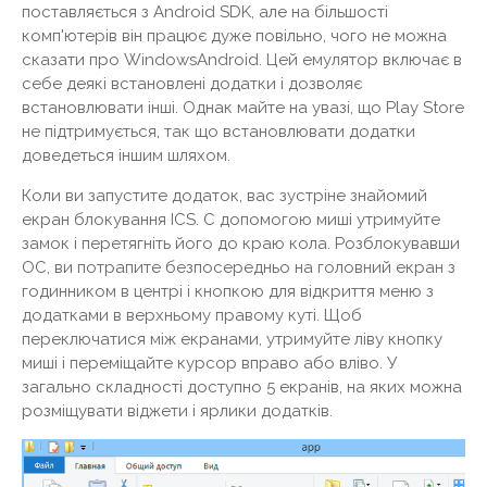
поставляється з Android SDK, але на більшості
комп'ютерів він працює дуже повільно, чого не можна
сказати про WindowsAndroid. Цей емулятор включає в
себе деякі встановлені додатки і дозволяє
встановлювати інші. Однак майте на увазі, що Play Store
не підтримується, так що встановлювати додатки
доведеться іншим шляхом.
Коли ви запустите додаток, вас зустріне знайомий
екран блокування ICS. C допомогою миші утримуйте
замок і перетягніть його до краю кола. Розблокувавши
ОС, ви потрапите безпосередньо на головний екран з
годинником в центрі і кнопкою для відкриття меню з
додатками в верхньому правому куті. Щоб
переключатися між екранами, утримуйте ліву кнопку
миші і переміщайте курсор вправо або вліво. У
загально складності доступно 5 екранів, на яких можна
розміщувати віджети і ярлики додатків.