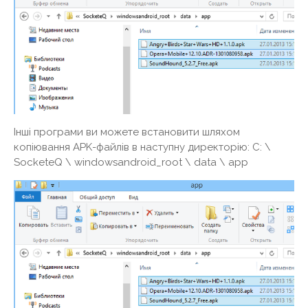
Інші програми ви можете встановити шляхом
копіювання APK-файлів в наступну директорію: C: \
SocketeQ \ windowsandroid_root \ data \ app