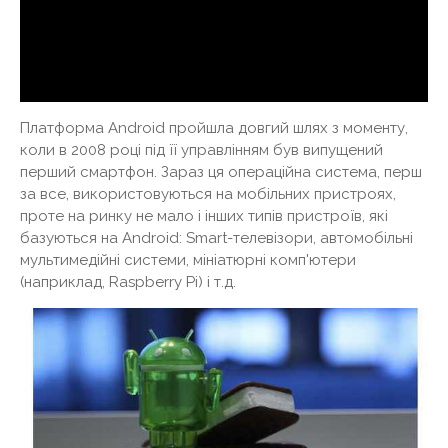
Платформа Android пройшла довгий шлях з моменту,
коли в 2008 році під її управлінням був випущений
перший смартфон. Зараз ця операційна система, перш
за все, використовуються на мобільних пристроях,
проте на ринку не мало і інших типів пристроїв, які
базуються на Android: Smart-телевізори, автомобільні
мультимедійні системи, мініатюрні комп'ютери
(наприклад, Raspberry Pi) і т.д.