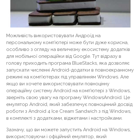
Можливість використовувати Андроїд на
персональному комп'ютері може бути дуже корисна,
особливо з огляду на величезну екосистему додатків
для мобільної операційки від Google. Тут відразу в
голову приходить програма BlueStacks, яка дозволяє
запускати численні Android-додатки в повноекранному
режимі на комп'ютерах під управлінням Windows. Але
якщо ви хочете використовувати повноцінну
операційну систему Android на комп'ютері з Windows,
зверніть свою увагу на програму WindowsAndroid. Це
емулятор Android, який забезпечує повноцінний досвід
роботи з Android 4 Ice Cream Sandwich з під Windows,
в комплекті з додатками, віджетами і настройками.
Зазначу, що ви можете запустить Android на Windows,
використовуючи і офіційний емулятор, який