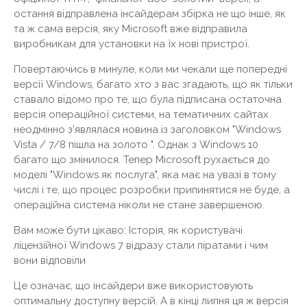
остання відправлена ​​інсайдерам збірка не що інше, як
та ж сама версія, яку Microsoft вже відправила
виробникам для установки на їх нові пристрої.
Повертаючись в минуле, коли ми чекали ще попередні
версії Windows, багато хто з вас згадають, що як тільки
ставало відомо про те, що була підписана остаточна
версія операційної системи, на тематичних сайтах
неодмінно з'являлася новина із заголовком "Windows
Vista / 7/8 пішла на золото ". Однак з Windows 10
багато що змінилося. Тепер Microsoft рухається до
моделі "Windows як послуга", яка має на увазі в тому
числі і те, що процес розробки припинятися не буде, а
операційна система ніколи не стане завершеною.
Вам може бути цікаво: Історія, як користувачі
ліцензійної Windows 7 відразу стали піратами і чим
вони відповіли
Це означає, що інсайдери вже використовують
оптимальну доступну версій. А в кінці липня ця ж версія