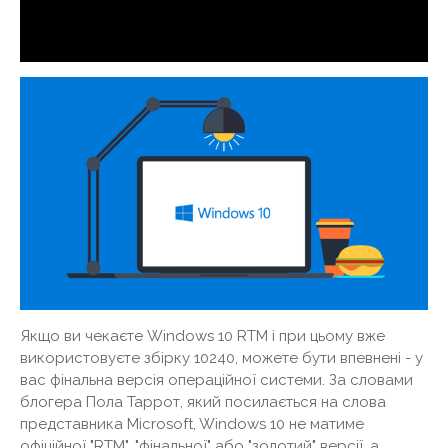
Якщо ви чекаєте Windows 10 RTM і при цьому вже
використовуєте збірку 10240, можете бути впевнені - у
вас фінальна версія операційної системи. За словами
блогера Пола Таррот, який посилається на слова
представника Microsoft, Windows 10 не матиме
офіційної "RTM", "фінальної" або "золотий" версії, а