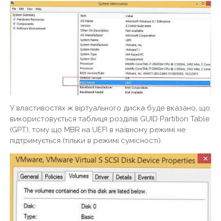
У властивостях ж віртуального диска буде вказано, що
використовується таблиця розділів GUID Partition Table
(GPT), тому що MBR на UEFI в наївному режимі не
підтримується (тільки в режимі сумісності).