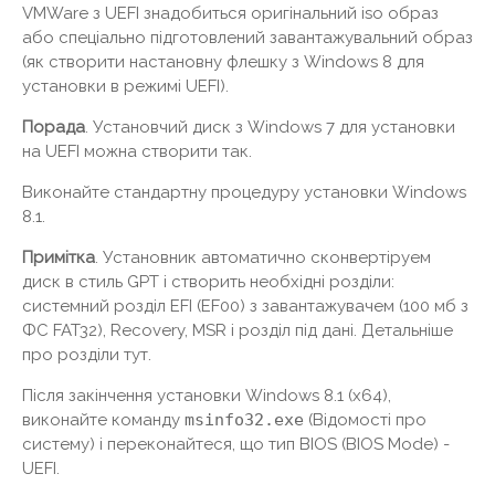
VMWare з UEFI знадобиться оригінальний iso образ
або спеціально підготовлений завантажувальний образ
(як створити настановну флешку з Windows 8 для
установки в режимі UEFI).
Порада
. Установчий диск з Windows 7 для установки
на UEFI можна створити так.
Виконайте стандартну процедуру установки Windows
8.1.
Примітка
. Установник автоматично сконвертіруем
диск в стиль GPT і створить необхідні розділи:
системний розділ EFI (EF00) з завантажувачем (100 мб з
ФС FAT32), Recovery, MSR і розділ під дані. Детальніше
про розділи тут.
Після закінчення установки Windows 8.1 (x64),
виконайте команду
msinfo32.exe
(Відомості про
систему) і переконайтеся, що тип BIOS (BIOS Mode) -
UEFI.