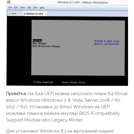
Примітка
. На базі UEFI можна запускати тільки 64-бітові
версії Windows (Windows 7, 8, Vista, Server 2008 / R2,
2012 / R2). Установка 32 бітної Windows на UEFI
можлива тільки в режимі емуляції BIOS (Compatibility
Support Module або Legacy Mode)
Для установки Windows 8.1 на віртуальній машині