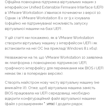
Офіційна повноцінна підтримка віртуальних машин з
інтерфейсом Unified Extensible Firmware Interface (UEFI)
в VMware Workstation з'явилася починаючи з версії 10.
Однак і в VMware Workstation 8.x or 9.x існувала
(офіційно не підтримувана) можливість запуску
віртуальної машини на базі UEFI .
У цій статті ми покажемо, як в VMware Workstation
створити віртуальну машину з інтерфейсом UEFI і як
встановити на неї ОС (на прикладі Windows 8.1 x64).
Незважаючи на те, що VMware Workstation 10 заявлена ​​
як платформа з повноцінною підтримкою UEFI,
графічного інтерфейсу для перемикання між BIOS і UEFI
немає (як і в попередніх версіях).
Створіть майстром нову чисту віртуальну машину (не
вмикайте її!). Отже, щоб віртуальна машина замість
BIOS працювала на UEFI середовищі, необхідно
відкрити конфігураційний файл віртуальної машини
(файл з розширенням
* .vmx
) І додати рядок: