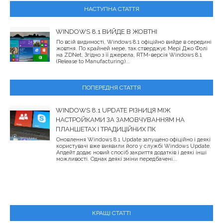
НАСТУПНА СТАТТЯ
WINDOWS 8.1 ВИЙДЕ В ЖОВТНІ
По всій видимості, Windows 8.1 офіційно вийде в середині
жовтня. По крайней мере, так стверджує Мері Джо Фолі
на ZDNet. Згідно з її джерела, RTM-версія Windows 8.1
(Release to Manufacturing)...
ПОПЕРЕДНЯ СТАТТЯ
WINDOWS 8.1 UPDATE РІЗНИЦЯ МІЖ
НАСТРОЙКАМИ ЗА ЗАМОВЧУВАННЯМ НА
ПЛАНШЕТАХ І ТРАДИЦІЙНИХ ПК
Оновлення Windows 8.1 Update запущено офіційно і деякі
користувачі вже виявили його у службі Windows Update.
Апдейт додає новий спосіб закриття додатків і деякі інші
можливості. Однак деякі зміни передбачені...
КРАЩІ СТАТТІ