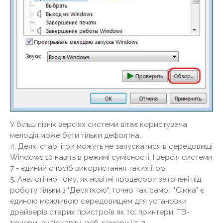
У більш пізніх версіях системи вітає користувача
мелодія може бути тільки дефолтна.
4. Деякі старі ігри можуть не запускатися в середовищі
Windows 10 навіть в режимі сумісності. І версія системи
7 - єдиний спосіб використання таких ігор.
5. Аналогічно тому, як новітні процесори заточені під
роботу тільки з "Десяткою", точно так само і "Сімка" є
єдиною можливою середовищем для установки
драйверів старих пристроїв як то: принтери, ТВ-
тюнери, аудіокарти, веб-камери і т. п.