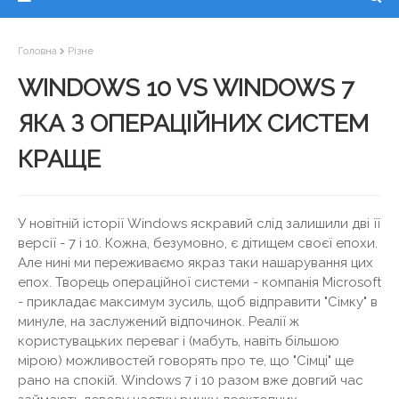
Головна
Різне
WINDOWS 10 VS WINDOWS 7
ЯКА З ОПЕРАЦІЙНИХ СИСТЕМ
КРАЩЕ
У новітній історії Windows яскравий слід залишили дві її
версії - 7 і 10. Кожна, безумовно, є дітищем своєї епохи.
Але нині ми переживаємо якраз таки нашарування цих
епох. Творець операційної системи - компанія Microsoft
- прикладає максимум зусиль, щоб відправити "Сімку" в
минуле, на заслужений відпочинок. Реалії ж
користувацьких переваг і (мабуть, навіть більшою
мірою) можливостей говорять про те, що "Сімці" ще
рано на спокій. Windows 7 і 10 разом вже довгий час