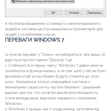
А після впровадження останнього накопичувального
апдейта система ще й розширила інструментарій для
людей з ослабленим зором.
ПЕРЕВАГИ WINDOWS 7
11 пунктів переваг у "Сімки» не набереться, але дещо їй
вдасться протиставити "Десятці". І це:
1. Стабільність в першу чергу. Windows 7 давно вже не
оновлюється функціонально, а за тим, щоб у неї не було
вразливостей, розробники будуть стежити до 2020
року. Залишена в спокої операційна система з
мінімальним сервісом по частині безпеки - ідеальний
варіант для тих, хто хотів би виключити ймовірність
стати випадковою жертвою невдалого оновлення
Windows.
2. Windows 7 краще, ніж її спадкоємиці, заточена під