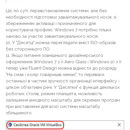
Це, по суті, перевстановлення системи, але без
необхідності підготовки завантажувального носія, зі
збереженням активації і призначеного для
користувача профілю. Windows 7 потрібно тільки
заново за участю завантажувального носія.
10. У "Десятці" можна переглядати вміст ISO-образів
без стороннього ПО.
11. Якщо питання зовнішнього дизайнерського
оформлення Windows 7 з її Aero Glass і Windows 10 з її
тепер уже Fluent Design можна віднести до розряду
"На смак і колір товаришів немає", то переваги
останньої в частині зручності організації інтерфейсу -
цілком об'єктивні речі. У "Десятки" є функція декількох
робочих столів, режим планшета, можливість
залишення вихідного масштабу для окремих програм
при виставленні для всієї системи масштабу
збільшеного.