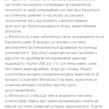
частково за рахунок попередньо встановленою
технології в самій операційній системі (яка базується
на сплячому режимі), а частково за рахунок
скорочення часу від моменту самотестування
пристрої до безпосереднього етапу завантаження
Windows.
4. Windows 10 сама забезпечує свою працездатність на
базовому рівні. В процесі установки системи
автоматично встановлюються драйвери на значущі
комплектуючі. "Десятка" зазвичай не має проблем з
відсутністю драйверів на мережевий адаптер,
аудіокарту, порти USB 3.0 і т.п. Система навіть сама
поставить відеодрайвер, якщо до складу збірки
комп'ютера входить поширена модель відеокарти. В
процесі установки Windows 7, на жаль, практично в
кожному випадку потрібно вручну щось
доустанавливать.
5. Windows 10 стійка до змін в апаратної частини
комп'ютерів. Навіть при заміні материнської плати ця
версія системи зазвичай успішно запускається. Тоді як