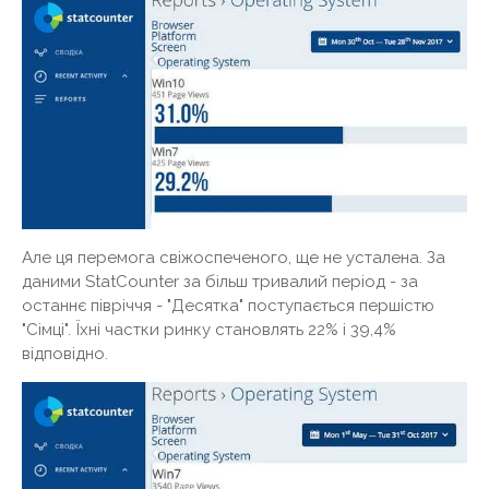
Але ця перемога свіжоспеченого, ще не усталена. За
даними StatCounter за більш тривалий період - за
останнє півріччя - "Десятка" поступається першістю
"Сімці". Їхні частки ринку становлять 22% і 39,4%
відповідно.