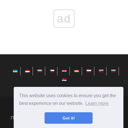
ad
This website uses cookies to ensure you get the
best experience on our website.
Learn more
telusuri.info
Ⓒ
2026
Поради по установці, налаштуванні і роботі з Microsoft
Got it!
Windows.