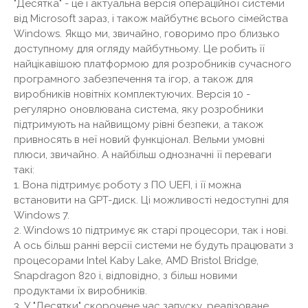
"Десятка" - це і актуальна версія операційної системи
від Microsoft зараз, і також майбутнє всього сімейства
Windows. Якщо ми, звичайно, говоримо про близько
доступному для огляду майбутньому. Це робить її
найцікавішою платформою для розробників сучасного
програмного забезпечення та ігор, а також для
виробників новітніх комплектуючих. Версія 10 -
регулярно оновлювана система, яку розробники
підтримують на найвищому рівні безпеки, а також
привносять в неї новий функціонал. Вельми умовні
плюси, звичайно. А найбільш однозначні її переваги
такі:
1. Вона підтримує роботу з ПО UEFI, і її можна
встановити на GPT-диск. Ці можливості недоступні для
Windows 7.
2. Windows 10 підтримує як старі процесори, так і нові.
А ось більш ранні версії системи не будуть працювати з
процесорами Intel Kaby Lake, AMD Bristol Bridge,
Snapdragon 820 і, відповідно, з більш новими
продуктами їх виробників.
3. У "Десятки" скорочене час запуску, реалізоване