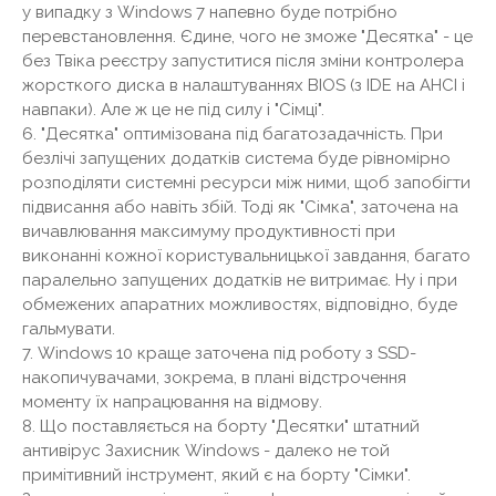
у випадку з Windows 7 напевно буде потрібно
перевстановлення. Єдине, чого не зможе "Десятка" - це
без Твіка реєстру запуститися після зміни контролера
жорсткого диска в налаштуваннях BIOS (з IDE на AHCI і
навпаки). Але ж це не під силу і "Сімці".
6. "Десятка" оптимізована під багатозадачність. При
безлічі запущених додатків система буде рівномірно
розподіляти системні ресурси між ними, щоб запобігти
підвисання або навіть збій. Тоді як "Сімка", заточена на
вичавлювання максимуму продуктивності при
виконанні кожної користувальницької завдання, багато
паралельно запущених додатків не витримає. Ну і при
обмежених апаратних можливостях, відповідно, буде
гальмувати.
7. Windows 10 краще заточена під роботу з SSD-
накопичувачами, зокрема, в плані відстрочення
моменту їх напрацювання на відмову.
8. Що поставляється на борту "Десятки" штатний
антивірус Захисник Windows - далеко не той
примітивний інструмент, який є на борту "Сімки".