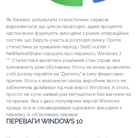
Як бачимо, результати статистичних сервісів
відрізняються, що цілком природно, адже процентні
частки вони формують, виходячи з різних операційних
систем, що беруть участь в розподілі ринку. Проте
статистика за тривалий період і StatCounter, і
NetMarketShare говорить про перемогу Windows 7.
*** Статистика висвітлює реальний стан справ, яке
зумовлюють різні обставини. Хтось не може дозволити
собі розкіш перейти на "Десятку" в силу фінансових
причин. Хтось є власником заліза, виробник якого не
забезпечив драйвери під нові версії Windows. А хтось
просто не хоче зайвий раз метушитися без вагомих на
те причин. Яка з двох популярних версій Windows
краще, все ж справедливіше оцінювати, виходячи з
переліку їх об'єктивних переваг.
ПЕРЕВАГИ WINDOWS 10