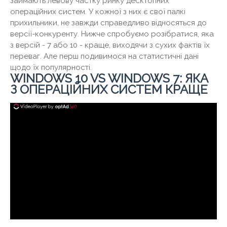
займають левову частку ринку десктопних
операційних систем. У кожної з них є свої палкі
прихильники, не завжди справедливо відносяться до
версії-конкуренту. Нижче спробуємо розібратися, яка
з версій - 7 або 10 - краще, виходячи з сухих фактів їх
переваг. Але перш подивимося на статистичні дані
щодо їх популярності.
WINDOWS 10 VS WINDOWS 7: ЯКА
З ОПЕРАЦІЙНИХ СИСТЕМ КРАЩЕ