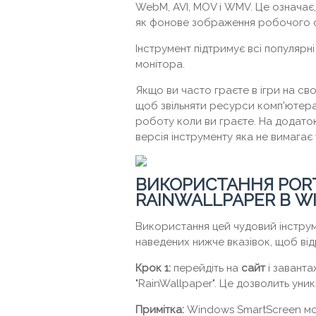
WebM, AVI, MOV і WMV. Це означає
як фонове зображення робочого с
Інструмент підтримує всі популярні
монітора.
Якщо ви часто граєте в ігри на св
щоб звільняти ресурси комп'ютера
роботу коли ви граєте. На додато
версія інструменту яка не вимагає
ВИКОРИСТАННЯ PORT
RAINWALLPAPER В WI
Використання цей чудовий інстру
наведених нижче вказівок, щоб ві
Крок 1:
перейдіть на
сайт
і заванта
"RainWallpaper". Це дозволить уни
Примітка:
Windows SmartScreen мо