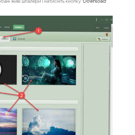
обані живі шпалери і натисніть кнопку
"Download"