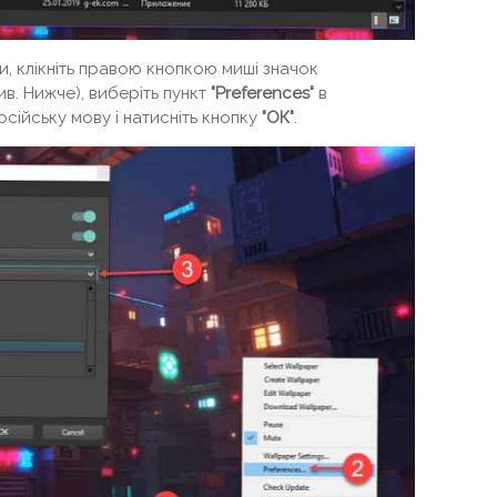
, клікніть правою кнопкою миші значок
ив. Нижче), виберіть пункт
"Preferences"
в
сійську мову і натисніть кнопку
"ОК"
.