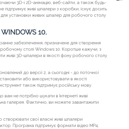
чаючи 3D-і 2D-анімацію, веб-сайти, а також будь-
не підтримує живі шпалери з коробки, існує досить
 для установки живих шпалер для робочого столу
 WINDOWS 10.
рамне забезпечення, призначене для створення
робочому столі Windows 10. Коротше кажучи, з
ти живі 3D-шпалери в якості фону робочого столу
новлений до версії 2, а сьогодні - до поточної
а встановити або використовувати в якості
 інструмент також підтримує російську мову.
о вам не потрібно шукати в Інтернеті живі
льна галерея. Фактично, ви можете завантажити
о створювати свої власні живі шпалери
тор. Програма підтримує формати відео MP4,