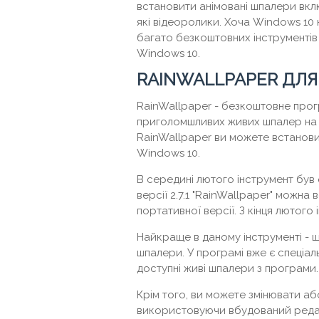
встановити анімовані шпалери вклю
які відеоролики. Хоча Windows 10 
багато безкоштовних інструментів
Windows 10.
RAINWALLPAPER ДЛЯ
RainWallpaper - безкоштовне прог
приголомшливих живих шпалер на 
RainWallpaper ви можете встанови
Windows 10.
В середині лютого інструмент був о
версії 2.7.1 "RainWallpaper" можн
портативної версії. З кінця лютого
Найкраще в даному інструменті - щ
шпалери. У програмі вже є спеціа
доступні живі шпалери з програми.
Крім того, ви можете змінювати аб
використовуючи вбудований редак