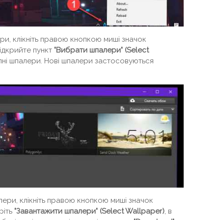
ри, клікніть правою кнопкою миші значок
відкрийте пункт
"Вибрати шпалери" (Select
упні шпалери. Нові шпалери застосовуються
ери, клікніть правою кнопкою миші значок
ріть
"Завантажити шпалери" (Select Wallpaper)
, в