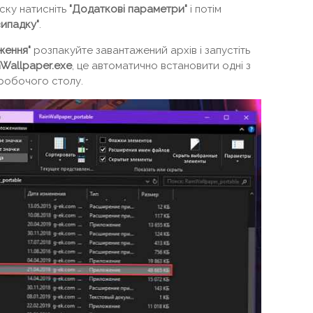
ску натисніть
"Додаткові параметри"
і потім
випадку"
.
ження"
розпакуйте завантажений архів і запустіть
nWallpaper.exe
, це автоматично встановити одні з
робочого столу.