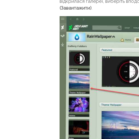
відкрилася галереї, виберіть впод
(Завантажити)
.