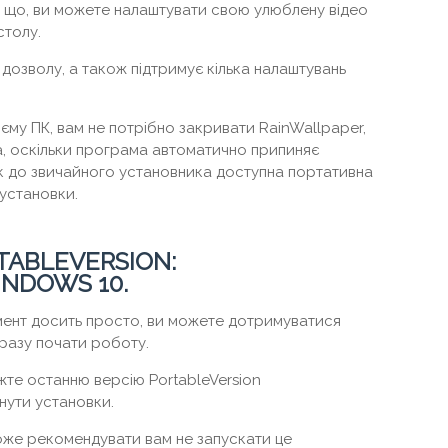
, що, ви можете налаштувати свою улюблену відео
толу.
 дозволу, а також підтримує кілька налаштувань
оєму ПК, вам не потрібно закривати RainWallpaper,
, оскільки програма автоматично припиняє
к до звичайного установника доступна портативна
 установки.
ABLEVERSION:
NDOWS 10.
мент досить просто, ви можете дотримуватися
дразу почати роботу.
жте останню версію PortableVersion
кнути установки.
же рекомендувати вам не запускати це