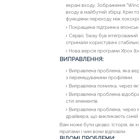
екрані входу. Зображення "Wind
входу в майбутній збірці. Крім 
функціями переходу між локскрі
Покращена підтримка японсько
Сервіс Sway був інтегрований 
отримали користувачі стабільно
Нова версія програми Xbox (be
ВИПРАВЛЕННЯ:
Виправлена ​​проблема, яка вед
з переміщуваними профілями.
Виправлена ​​помилка, через як
Виправлена ​​проблема відоб
стіл елементів.
Виправлена ​​проблема, через
драйвера, що викликають синій 
Вам може бути цікаво: Історія, як 
піратами і чим вони відповіли
ВІДОМІ ПРОБЛЕМИ: