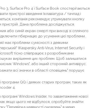
ro 3, Surface Pro 4 і Surface Book спостерігаються
ати пристрої введення (клавіатура / тачпад і
неться, компанія рекомендує утримувати кнопку
 пристрій. Дана проблема досліджується.
ия або синій екран смерті при виході зі сплячого
ідключити гібернацію до усунення цієї проблеми.
дня) має проблеми сумісності з деякими
ський" (Kaspersky Anti-Virus, Internet Security і
 Microsoft тісно співпрацює з розробниками
пошуках вирішення цих проблем. Щоб залишатися
исник Windows", або інший сторонній антивірус.
ражати всі значки в області сповіщень" порушує
і програми QQ і деяких старих програм, таких як
ncoder 4.
 програмі Windows Insider, то завантаження нової
нак якщо цього не відбулося, спробуйте знайти
пку "Перевірка наявності оновлень" в меню