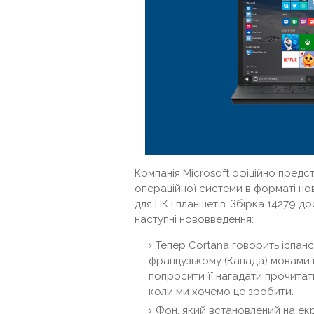
Компанія Microsoft офіційно предс
операційної системи в форматі н
для ПК і планшетів. Збірка 14279 д
наступні нововведення:
Тепер Cortana говорить іспанс
французькому (Канада) мовами і
попросити її нагадати прочитати
коли ми хочемо це зробити.
Фон, який встановлений на екр