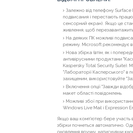
Залежно від телефону Surface P
подвисания і перестають працюв
сенсорний екран). Якщо це ста
живлення, щоб перезавантажити
На деяких ПК можливі подвисан
режиму. Microsoft рекомендує в
Нова збірка (втім, як і попере
антивірусними продуктами "Каспер
Kaspersky Total Security Suite).
"Лабораторії Касперського" в 
захищеним, використовуйте "Зах
Включення опції "Завжди відоб
макет області повідомлень.
Можливі збої при використанн
Windows Live Mail і Expression E
Якщо ваш комп'ютер бере участь в
збірки почнеться автоматично. Од
оновлення вручну, натиснувши кно