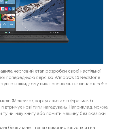
тавила черговий етап розробки своєї настільної
ової попередньою версією Windows 10 Redstone
оступна в швидкому циклі оновлень і включає в себе
ькою (Мексика), португальською (Бразилія) і
 підтримує нові типи нагадувань. Наприклад, можна
 ту чи іншу книгу або помити машину без вказівки,
ані блокування, тепер використовується і на