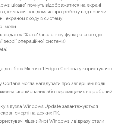
ows: цікаве" почнуть відображатися на екрані
того, компанія повідомляє про роботу над новими
н і екраном входу в систему.
ї мови.
в додаток "Фото" (аналогічну функцію сьогодні
ї версії операційної системи).
ta).
е до збоїв Microsoft Edge і Cortana у користувачів
у Cortana могла нагадувати про завершені події.
раження скопійованих або переміщених на робочий
 яку з вузла Windows Update завантажуються
екран смерті на деяких ПК.
користувачі ліцензійної Windows 7 відразу стали