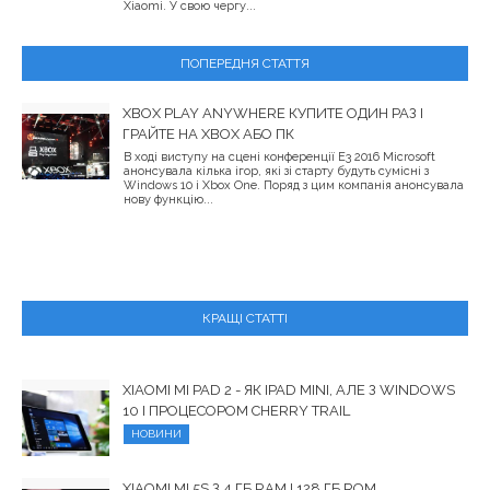
Xiaomi. У свою чергу...
ПОПЕРЕДНЯ СТАТТЯ
XBOX PLAY ANYWHERE КУПИТЕ ОДИН РАЗ І
ГРАЙТЕ НА XBOX АБО ПК
В ході виступу на сцені конференції E3 2016 Microsoft
анонсувала кілька ігор, які зі старту будуть сумісні з
Windows 10 і Xbox One. Поряд з цим компанія анонсувала
нову функцію...
КРАЩІ СТАТТІ
XIAOMI MI PAD 2 - ЯК IPAD MINI, АЛЕ З WINDOWS
10 І ПРОЦЕСОРОМ CHERRY TRAIL
НОВИНИ
XIAOMI MI 5S З 4 ГБ RAM І 128 ГБ ROM