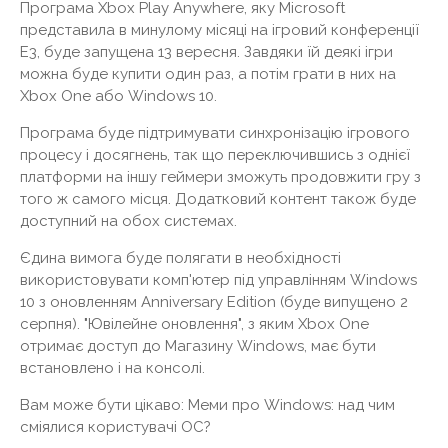
Програма Xbox Play Anywhere, яку Microsoft
представила в минулому місяці на ігровий конференції
E3, буде запущена 13 вересня. Завдяки їй деякі ігри
можна буде купити один раз, а потім грати в них на
Xbox One або Windows 10.
Програма буде підтримувати синхронізацію ігрового
процесу і досягнень, так що переключившись з однієї
платформи на іншу геймери зможуть продовжити гру з
того ж самого місця. Додатковий контент також буде
доступний на обох системах.
Єдина вимога буде полягати в необхідності
використовувати комп'ютер під управлінням Windows
10 з оновленням Anniversary Edition (буде випущено 2
серпня). "Ювілейне оновлення", з яким Xbox One
отримає доступ до Магазину Windows, має бути
встановлено і на консолі.
Вам може бути цікаво: Меми про Windows: над чим
сміялися користувачі ОС?