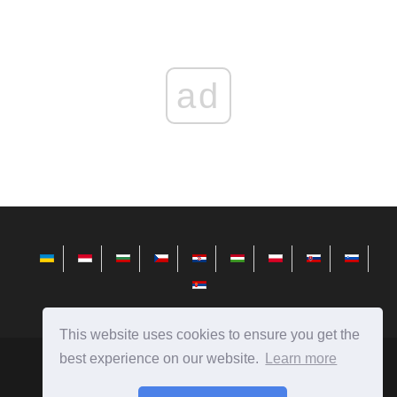
ad
This website uses cookies to ensure you get the
best experience on our website.
Learn more
telusuri.info
Ⓒ
2026