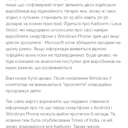
пише, що софтверний гігант звільнить двох індійських
виробників від ліцензійного тягаря, яке, знову ж таки,
згідно з чутками, становить 10-15 або навіть 20-30
доларів за кожен пристрій. Йдеться про Karbonn і Lava
(Xolo), які нещодавно оголосили про свої наміри
виробляти смартфони з Windows Phone. Ідея цієї акції
цілком зрозуміла - Microsoft хоче збільшити продажі на
цьому ринку. Якщо інформація виявиться вірною
(офіційно вона поки не підтверджена), буде цікаво, чи
піде компанія на аналогічні поступки для виробників на
інших ринках, що розвиваються.
Вам може бути цікаво: Після оновлення Windows 7
комп'ютер не вимикається: "прокляття" операційки
продовжує діяти
Так само варто відзначити, що недавно з'явилася
інформація про те, що перші смартфони з Android і
Windows Phone можуть вийти протягом 6 місяців. Та
новина теж була опублікована Times of India, і в ній
знову згадувалося ім'я Karbonn. Таким чином,