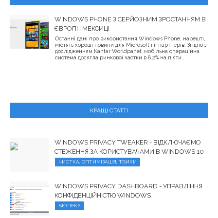
WINDOWS PHONE З СЕРЙОЗНИМ ЗРОСТАННЯМ В
ЄВРОПІ І МЕКСИЦІ
Останні дані про використання Windows Phone, нарешті,
містять хороші новини для Microsoft і її партнерів. Згідно з
дослідженням Kantar Worldpanel, мобільна операційна
система досягла ринкової частки в 8.2% на п'яти...
КРАЩІ СТАТТІ
WINDOWS PRIVACY TWEAKER - ВІДКЛЮЧАЄМО
СТЕЖЕННЯ ЗА КОРИСТУВАЧАМИ В WINDOWS 10
ЧИСТКА, ОПТИМІЗАЦІЯ, ТВИКИ
WINDOWS PRIVACY DASHBOARD - УПРАВЛІННЯ
КОНФІДЕНЦІЙНІСТЮ WINDOWS
БЕЗПЕКА