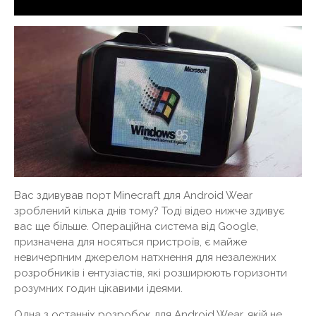
Вас здивував порт Minecraft для Android Wear
зроблений кілька днів тому? Тоді відео нижче здивує
вас ще більше. Операційна система від Google,
призначена для носяться пристроїв, є майже
невичерпним джерелом натхнення для незалежних
розробників і ентузіастів, які розширюють горизонти
розумних годин цікавими ідеями.
Одна з останніх розробок для Android Wear, якій не