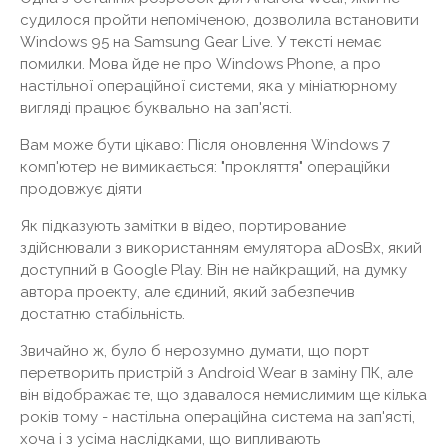
судилося пройти непоміченою, дозволила встановити
Windows 95 на Samsung Gear Live. У тексті немає
помилки. Мова йде не про Windows Phone, а про
настільної операційної системи, яка у мініатюрному
вигляді працює буквально на зап'ясті.
Вам може бути цікаво: Після оновлення Windows 7
комп'ютер не вимикається: "прокляття" операційки
продовжує діяти
Як підказують замітки в відео, портирование
здійснювали з використанням емулятора aDosBx, який
доступний в Google Play. Він не найкращий, на думку
автора проекту, але єдиний, який забезпечив
достатню стабільність.
Звичайно ж, було б нерозумно думати, що порт
перетворить пристрій з Android Wear в заміну ПК, але
він відображає те, що здавалося немислимим ще кілька
років тому - настільна операційна система на зап'ясті,
хоча і з усіма наслідками, що випливають