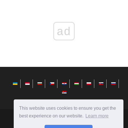
ad
This website uses cookies to ensure you get the
best experience on our website.
Learn more
telusuri.info
Ⓒ
2026