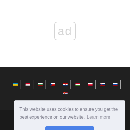
ad
This website uses cookies to ensure you get the
best experience on our website.
Learn more
telusuri.info
Ⓒ
2026