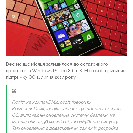
Вже менше місяця залишилося до остаточного
прощання з Windows Phone 8.1, т. К. Microsoft припиняє
підтримку ОС 11 липня 2017 року.
Політика компанії Microsoft говорить:
Компанія Майкрософт забезпечує поновлення для
ОС, включаючи оновлення системи безпеки, не
менше ніж на 36 місяців після офіційного випуску.
Такі оновлення є додатковими, так як їх розробка