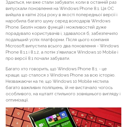
Здається, ми вже стали забувати, коли в останній раз
випускали поновлення на Windows Phone 8.1. Ця ОС
вийшла в квітні 2014 року в якості попередньої версії і
наробила багато шуму серед володарів Windows
Phone. Безліч нових функцій і можливостей дуже
порадувало користувачів і, здавалося б, забезпечило
подальший успіх платформи. Після цього компанія
Microsoft випустила всього два поновлення - Windows
Phone 8.1.1 і 8.1.2, а потім з'явилася Windows 10 Mobile і
про версії 8.1 почали забувати.
Багато хто говорить, що Windows Phone 8.1. - це
краще, що сталося з Windows Phone за всю історію.
Незважаючи на те, що Windows 10 Mobile містила
багато важливих поліпшень, їй не вистачало чогось
особливого, на кшталт стильного зовнішнього вигляду і
оптимізації.