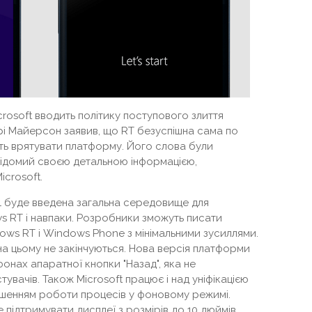
rosoft вводить політику поступового злиття
і Майерсон заявив, що RT безуспішна сама по
уть врятувати платформу. Його слова були
відомий своєю детальною інформацією,
icrosoft.
.1 буде введена загальна середовище для
 RT і навпаки. Розробники зможуть писати
ws RT і Windows Phone з мінімальними зусиллями.
 на цьому не закінчуються. Нова версія платформи
фонах апаратної кнопки "Назад", яка не
увачів. Також Microsoft працює і над уніфікацією
іпшенням роботи процесів у фоновому режимі.
 підтримувати дисплеї з розмірів до 10 дюймів.