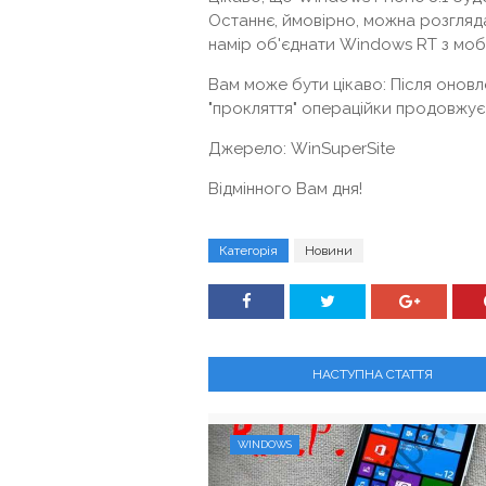
Останнє, ймовірно, можна розгляда
намір об'єднати Windows RT з мо
Вам може бути цікаво: Після онов
"прокляття" операційки продовжує
Джерело: WinSuperSite
Відмінного Вам дня!
Категорія
Новини
НАСТУПНА СТАТТЯ
WINDOWS