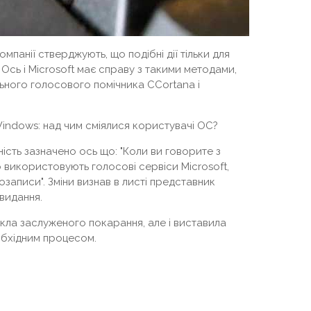
мпанії стверджують, що подібні дії тільки для
 Ось і Microsoft має справу з такими методами,
ьного голосового помічника CCortana і
indows: над чим сміялися користувачі ОС?
ність зазначено ось що: "Коли ви говорите з
 використовують голосові сервіси Microsoft,
озаписи". Зміни визнав в листі представник
видання.
икла заслуженого покарання, але і виставила
обхідним процесом.