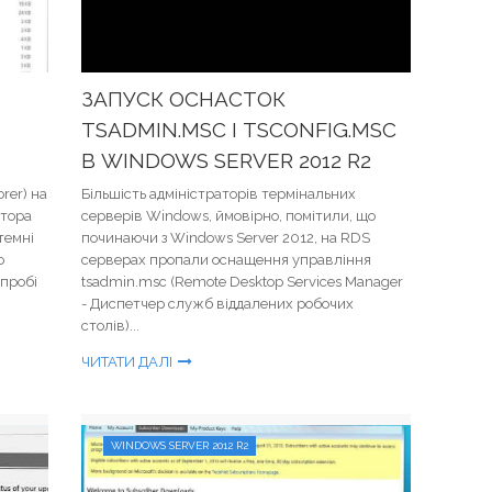
ЗАПУСК ОСНАСТОК
TSADMIN.MSC І TSCONFIG.MSC
В WINDOWS SERVER 2012 R2
rer) на
Більшість адміністраторів термінальних
атора
серверів Windows, ймовірно, помітили, що
темні
починаючи з Windows Server 2012, на RDS
о
серверах пропали оснащення управління
спробі
tsadmin.msc (Remote Desktop Services Manager
- Диспетчер служб віддалених робочих
столів)...
ЧИТАТИ ДАЛІ
WINDOWS SERVER 2012 R2