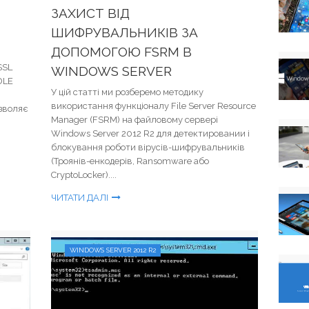
ЗАХИСТ ВІД
ШИФРУВАЛЬНИКІВ ЗА
ДОПОМОГОЮ FSRM В
SSL
WINDOWS SERVER
DLE
У цій статті ми розберемо методику
використання функціоналу File Server Resource
озволяє
Manager (FSRM) на файловому сервері
Windows Server 2012 R2 для детектировании і
блокування роботи вірусів-шифрувальників
(Троянів-енкодерів, Ransomware або
CryptoLocker)....
ЧИТАТИ ДАЛІ
WINDOWS SERVER 2012 R2