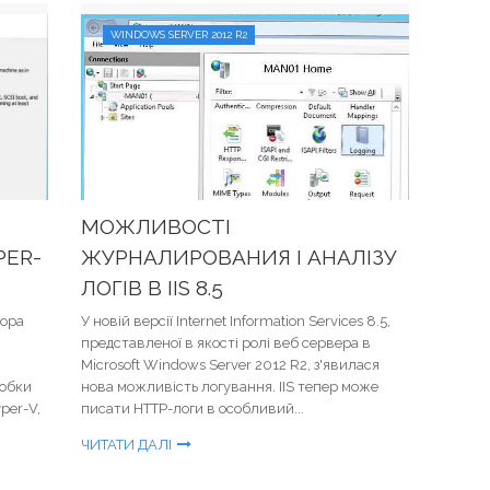
WINDOWS SERVER 2012 R2
МОЖЛИВОСТІ
PER-
ЖУРНАЛИРОВАНИЯ І АНАЛІЗУ
ЛОГІВ В IIS 8.5
зора
У новій версії Internet Information Services 8.5,
представленої в якості ролі веб сервера в
Microsoft Windows Server 2012 R2, з'явилася
робки
нова можливість логування. IIS тепер може
per-V,
писати HTTP-логи в особливий...
ЧИТАТИ ДАЛІ