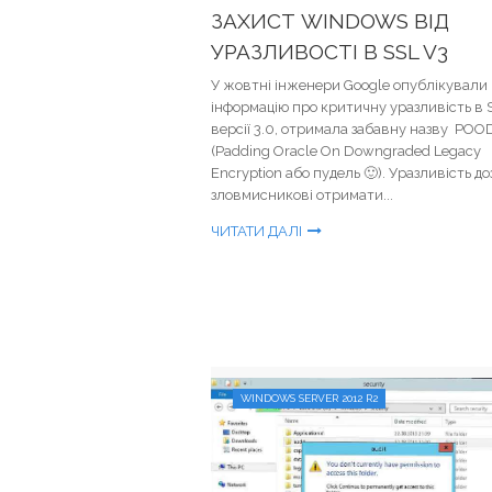
ЗАХИСТ WINDOWS ВІД
УРАЗЛИВОСТІ В SSL V3
У жовтні інженери Google опублікували
інформацію про критичну уразливість в 
версії 3.0, отримала забавну назву POO
(Padding Oracle On Downgraded Legacy
Encryption або пудель 🙂). Уразливість д
зловмисникові отримати...
ЧИТАТИ ДАЛІ
WINDOWS SERVER 2012 R2