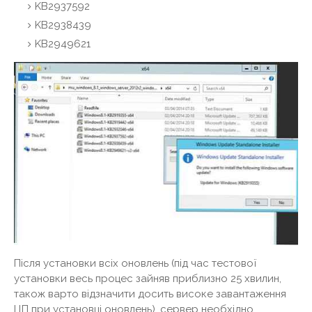
KB2937592
KB2938439
KB2949621
Після установки всіх оновлень (під час тестової
установки весь процес зайняв приблизно 25 хвилин,
також варто відзначити досить високе завантаження
ЦП при установці оновлень), сервер необхідно