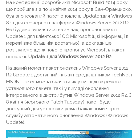
На конференції розробників Microsoft Build 2014 року,
що пройшла з 2 по 4 квітня 2014 року в Сан-Франциско,
був анонсований пакет оновлень Update 1для Windows
8.1 і для серверної платформи Windows Server 2012 R2.
Не будемо зупинятися на змінах, пропонованих в
Update 1 для клієнтської ОС Microsoft (цієї інформації в
мережі вже більш ніж достатньо), а докладніше
розглянемо що ж нового пропонує Microsoft в пакеті
оновлень
Update 1 для Windows Server 2012 R2
.
На даний момент пакет оновлень Windows Server 2012
R2 Update 1 доступний тільки передплатникам TechNet і
MSDN. Пакет можна скачати як у вигляді окремого
установчого пакета, так і у вигляді оновлення
інтегрованого в дистрибутив Windows Server 2012 R2. З
8 квітня (чергового Patch Tuesday) пакет буде
доступний для установки усіма бажаючими через
службу автоматичного оновлення Windows (Windows
Update).