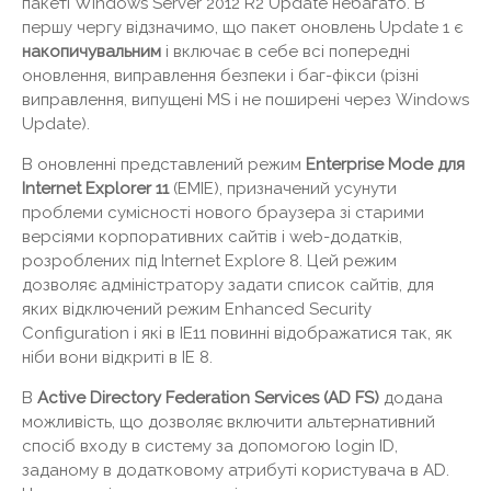
пакеті Windows Server 2012 R2 Update небагато. В
першу чергу відзначимо, що пакет оновлень Update 1 є
накопичувальним
і включає в себе всі попередні
оновлення, виправлення безпеки і баг-фікси (різні
виправлення, випущені MS і не поширені через Windows
Update).
В оновленні представлений режим
Enterprise
Mode для
Internet
Explorer 11
(EMIE), призначений усунути
проблеми сумісності нового браузера зі старими
версіями корпоративних сайтів і web-додатків,
розроблених під Internet Explore 8. Цей режим
дозволяє адміністратору задати список сайтів, для
яких відключений режим Enhanced Security
Configuration і які в IE11 повинні відображатися так, як
ніби вони відкриті в IE 8.
В
Active Directory Federation Services (AD FS)
додана
можливість, що дозволяє включити альтернативний
спосіб входу в систему за допомогою login ID,
заданому в додатковому атрибуті користувача в AD.