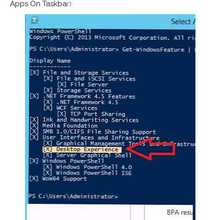
Apps On Taskba
r).