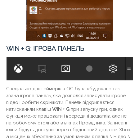
WIN + G: ІГРОВА ПАНЕЛЬ
Спеціально для геймерів в ОС була вбудована так
звана ігрова панель, яка дозволяє записувати ігрове
відео і робити скріншоти. Панель відкривається
натисканням клавіш
WIN +
G
при запуску гри, однак
функція може працювати і всередині додатків, але не
на робочому столі або в вікнах Провідника. Записані
кліпи будуть доступні через вбудований додаток Xbox,
а місцем їх зберігання за умовчанням є папка \ Відео \