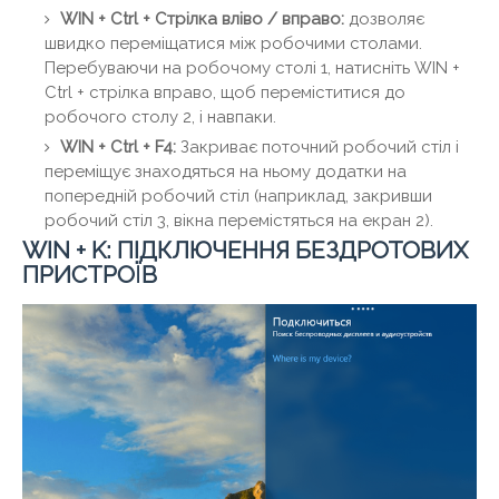
WIN + Ctrl + Стрілка вліво / вправо:
дозволяє
швидко переміщатися між робочими столами.
Перебуваючи на робочому столі 1, натисніть WIN +
Ctrl + стрілка вправо, щоб переміститися до
робочого столу 2, і навпаки.
WIN + Ctrl + F4:
Закриває поточний робочий стіл і
переміщує знаходяться на ньому додатки на
попередній робочий стіл (наприклад, закривши
робочий стіл 3, вікна перемістяться на екран 2).
WIN + K: ПІДКЛЮЧЕННЯ БЕЗДРОТОВИХ
ПРИСТРОЇВ