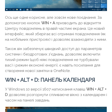
Ось ще одне корисне, але зовсім нове поєднання. За
допомогою кнопок
WIN + A
призводить до відкриття
Центру повідомлень в правій частині екрана. Це новий
інтерфейс, який зберігає всі отримані повідомлення (як
на мобільних пристроях) і дозволяє взаємодіяти з ними.
Також він забезпечує швидкий доступ до параметрів
системи і бездротових з'єднань, дозволяє включити
тихий режим (щоб ніякі повідомлення не турбували
вас) і режим економії енергії; є навіть посилання для
створення нової замітки в OneNote.
WIN + ALT + D: ПАНЕЛЬ КАЛЕНДАРЯ
У Windows 10 версії 1607 натискання клавіш
WIN + ALT +
D
дозволяє розгорнути спливаюче вікно з календарем і
часом на панелі завдань.