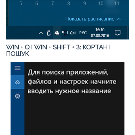
WIN + Q І WIN +
SHIFT +
З: КОРТАН І
ПОШУК