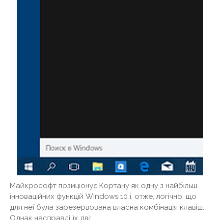
Майкрософт позиціонує Кортану як одну з найбільш
інноваційних функцій Windows 10 і, отже, логічно, що
для неї була зарезервована власна комбінація клавіш.
Однак насправді їх дві: