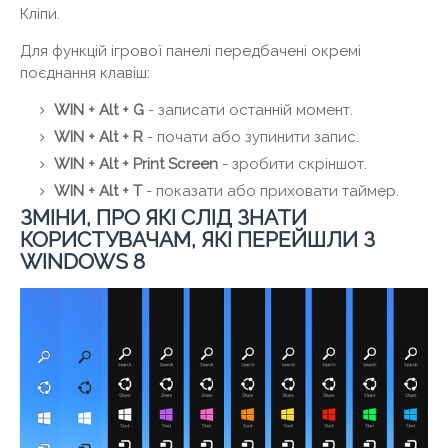
Кліпи.
Для функцій ігрової панелі передбачені окремі
поєднання клавіш:
WIN + Alt + G
- записати останній момент.
WIN + Alt +
R
- почати або зупинити запис.
WIN + Alt + Print Screen
- зробити скріншот.
WIN +
Alt +
T
- показати або приховати таймер.
ЗМІНИ, ПРО ЯКІ СЛІД ЗНАТИ
КОРИСТУВАЧАМ, ЯКІ ПЕРЕЙШЛИ З
WINDOWS 8