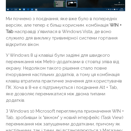
Ми почнемо з поєднання, яке вже було в попередніх
версіях, але тепер є більш корисним. комбінація
WIN +
Tab
насправді з'явилася в Windows Vista, де воно
служило для виклику тривимірної системи гортання
відкритих вікон.
У Windows 8 ці клавіші були задіяні для швидкого
перемикання між Metro-додатками в стовпці зліва від
екрану. Недоліком такого рішення стало повне
ігнорування настільних додатків, а тому ця комбінація
клавіш втратила практичне значення для користувачів
ПК. Хоча в 8-ке є підтримується і поєднання Alt + Tab,
яке дозволяє перемикатися між двома типами
додатків.
З Windows 10 Microsoft переглянула призначення WIN +
Tab, зробивши їх "вікном" у новий інтерфейс (Task View)
перемикання між запущеними додатками, причому як
настільними, так і тими, які встановлюються з Магазину.