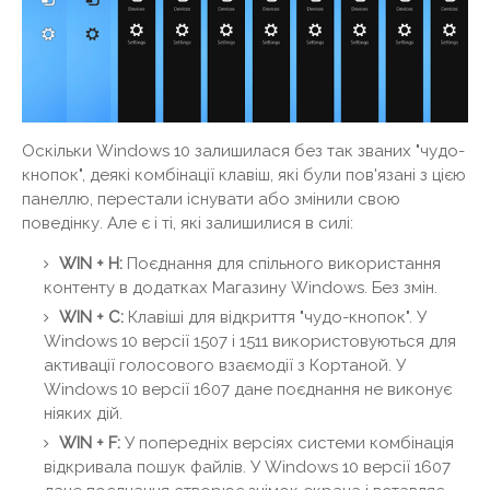
Оскільки Windows 10 залишилася без так званих "чудо-
кнопок", деякі комбінації клавіш, які були пов'язані з цією
панеллю, перестали існувати або змінили свою
поведінку. Але є і ті, які залишилися в силі:
WIN + H:
Поєднання для спільного використання
контенту в додатках Магазину Windows. Без змін.
WIN + C:
Клавіші для відкриття "чудо-кнопок". У
Windows 10 версії 1507 і 1511 використовуються для
активації голосового взаємодії з Кортаной. У
Windows 10 версії 1607 дане поєднання не виконує
ніяких дій.
WIN + F:
У попередніх версіях системи комбінація
відкривала пошук файлів. У Windows 10 версії 1607