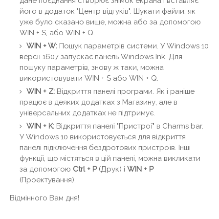
дане поєднання створює знімок екрана і вставляє
його в додаток "Центр відгуків". Шукати файли, як
уже було сказано вище, можна або за допомогою
WIN + S, або WIN + Q.
WIN + W:
Пошук параметрів системи. У Windows 10
версії 1607 запускає панель Windows Ink. Для
пошуку параметрів, знову ж таки, можна
використовувати WIN + S або WIN + Q.
WIN + Z:
Відкриття панелі програми. Як і раніше
працює в деяких додатках з Магазину, але в
універсальних додатках не підтримує.
WIN + K:
Відкриття панелі "Пристрої" в Charms bar.
У Windows 10 використовується для відкриття
панелі підключення бездротових пристроїв. Інші
функції, що містяться в цій панелі, можна викликати
за допомогою
Ctrl + P
(Друк) і
WIN + P
(Проектування).
Відмінного Вам дня!