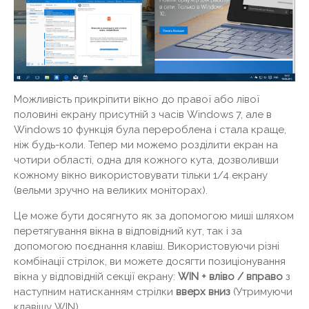
Можливість прикріпити вікно до правої або лівої
половині екрану присутній з часів Windows 7, але в
Windows 10 функція була перероблена і стала краще,
ніж будь-коли. Тепер ми можемо розділити екран на
чотири області, одна для кожного кута, дозволивши
кожному вікно використовувати тільки 1/4 екрану
(вельми зручно на великих моніторах).
Це може бути досягнуто як за допомогою миші шляхом
перетягування вікна в відповідний кут, так і за
допомогою поєднання клавіш. Використовуючи різні
комбінації стрілок, ви можете досягти позиціонування
вікна у відповідній секції екрану:
WIN + вліво / вправо
з
наступним натисканням стрілки
вверх вниз
(Утримуючи
клавішу WIN).