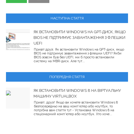
НАСТУПНА СТАТТЯ
ЯК ВСТАНОВИТИ WINDOWS НА GPT-ДИСК, ЯКЩО
BIOS НЕ ПІДТРИМУЄ ЗАВАНТАЖЕННЯ З ФЛЕШКИ
UEFI
Привіт друзі. Як встановити Windows на GPT-диск, якщо
BIOS не підтримує завантаження з флешки UEFI? Якби
BIOS зовсім був без UEFI, ми б просто встановили
систему на MBR-диск. Але тут...
ПОПЕРЕДНЯ СТАТТЯ
ЯК ВСТАНОВИТИ WINDOWS 8 НА ВІРТУАЛЬНУ
МАШИНУ VIRTUALBOX
Привіт, друзі! Якщо ви хочете встановити Windows 8
безпосередньо на ваш комп'ютер або ноутбук, то
потрібна вам стаття тут - Установка Windows 8 на
стаціонарний комп'ютер або ноутбук. Хто хоче...