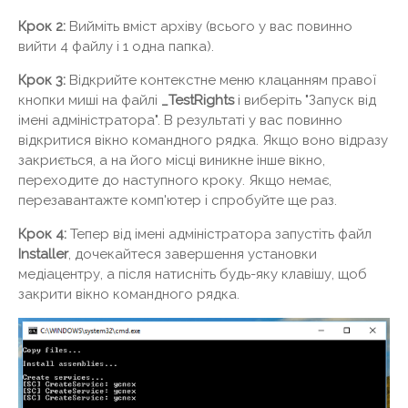
Крок 2:
Вийміть вміст архіву (всього у вас повинно
вийти 4 файлу і 1 одна папка).
Крок 3:
Відкрийте контекстне меню клацанням правої
кнопки миші на файлі
_TestRights
і виберіть "Запуск від
імені адміністратора". В результаті у вас повинно
відкритися вікно командного рядка. Якщо воно відразу
закриється, а на його місці виникне інше вікно,
переходите до наступного кроку. Якщо немає,
перезавантажте комп'ютер і спробуйте ще раз.
Крок 4:
Тепер від імені адміністратора запустіть файл
Installer
, дочекайтеся завершення установки
медіацентру, а після натисніть будь-яку клавішу, щоб
закрити вікно командного рядка.