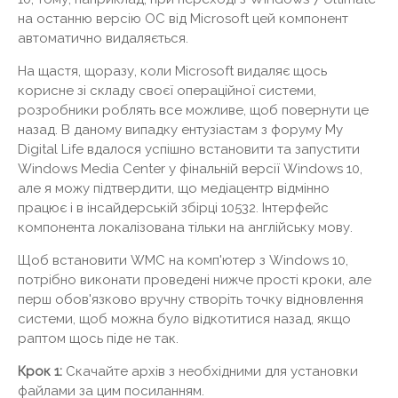
на останню версію ОС від Microsoft цей компонент
автоматично видаляється.
На щастя, щоразу, коли Microsoft видаляє щось
корисне зі складу своєї операційної системи,
розробники роблять все можливе, щоб повернути це
назад. В даному випадку ентузіастам з форуму My
Digital Life вдалося успішно встановити та запустити
Windows Media Center у фінальній версії Windows 10,
але я можу підтвердити, що медіацентр відмінно
працює і в інсайдерській збірці 10532. Інтерфейс
компонента локалізована тільки на англійську мову.
Щоб встановити WMC на комп'ютер з Windows 10,
потрібно виконати проведені нижче прості кроки, але
перш обов'язково вручну створіть точку відновлення
системи, щоб можна було відкотитися назад, якщо
раптом щось піде не так.
Крок 1:
Скачайте архів з необхідними для установки
файлами за цим посиланням.