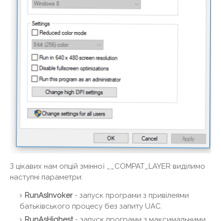
З цікавих нам опцій змінної __COMPAT_LAYER виділимо
наступні параметри:
RunAsInvoker
- запуск програми з привілеями
батьківського процесу без запиту UAC.
RunAsHighest
- запуск програми з максимальними