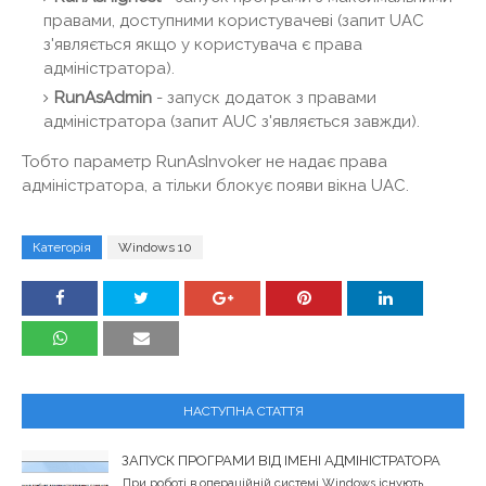
правами, доступними користувачеві (запит UAC
з'являється якщо у користувача є права
адміністратора).
RunAsAdmin
- запуск додаток з правами
адміністратора (запит AUC з'являється завжди).
Тобто параметр RunAsInvoker не надає права
адміністратора, а тільки блокує появи вікна UAC.
Категорія
Windows 10
НАСТУПНА СТАТТЯ
ЗАПУСК ПРОГРАМИ ВІД ІМЕНІ АДМІНІСТРАТОРА
При роботі в операційній системі Windows існують