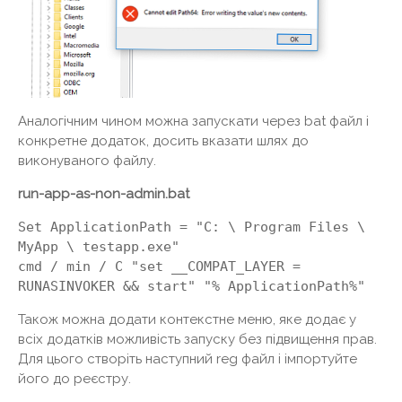
Аналогічним чином можна запускати через bat файл і
конкретне додаток, досить вказати шлях до
виконуваного файлу.
run-app-as-non-admin.bat
Set ApplicationPath = "C: \ Program Files \
MyApp \ testapp.exe"
cmd / min / C "set __COMPAT_LAYER =
RUNASINVOKER && start" "% ApplicationPath%"
Також можна додати контекстне меню, яке додає у
всіх додатків можливість запуску без підвищення прав.
Для цього створіть наступний reg файл і імпортуйте
його до реєстру.