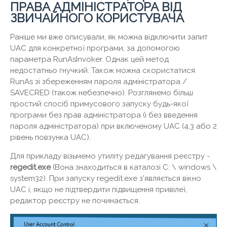
ПРАВА АДМІНІСТРАТОРА ВІД
ЗВИЧАЙНОГО КОРИСТУВАЧА
Раніше ми вже описували, як можна відключити запит
UAC для конкретної програми, за допомогою
параметра RunAsInvoker. Однак цей метод
недостатньо гнучкий. Також можна скористатися
RunAs зі збереженням пароля адміністратора /
SAVECRED (також небезпечно). Розглянемо більш
простий спосіб примусового запуску будь-якої
програми без прав адміністратора (і без введення
пароля адміністратора) при включеному UAC (4,3 або 2
рівень повзунка UAC).
Для прикладу візьмемо утиліту редагування реєстру -
regedit.exe
(Вона знаходиться в каталозі C: ​​\ windows \
system32). При запуску regedit.exe з'являється вікно
UAC і, якщо не підтвердити підвищення привілеї,
редактор реєстру не починається.