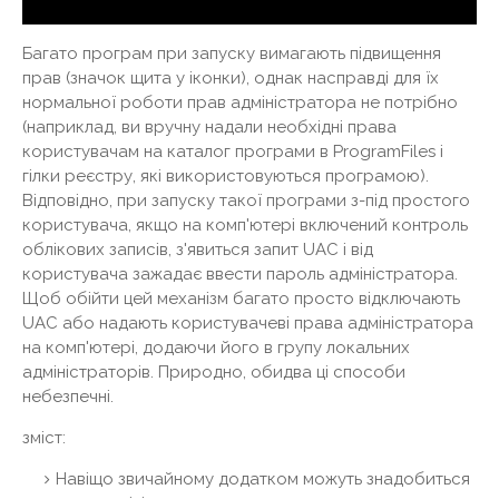
Багато програм при запуску вимагають підвищення
прав (значок щита у іконки), однак насправді для їх
нормальної роботи прав адміністратора не потрібно
(наприклад, ви вручну надали необхідні права
користувачам на каталог програми в ProgramFiles і
гілки реєстру, які використовуються програмою).
Відповідно, при запуску такої програми з-під простого
користувача, якщо на комп'ютері включений контроль
облікових записів, з'явиться запит UAC і від
користувача зажадає ввести пароль адміністратора.
Щоб обійти цей механізм багато просто відключають
UAC або надають користувачеві права адміністратора
на комп'ютері, додаючи його в групу локальних
адміністраторів. Природно, обидва ці способи
небезпечні.
зміст:
Навіщо звичайному додатком можуть знадобиться