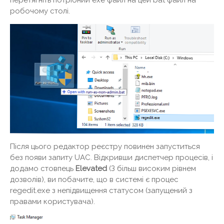
перетягніть потрібний exe файл на цей bat файл на
робочому столі.
Після цього редактор реєстру повинен запуститься
без появи запиту UAC. Відкривши диспетчер процесів, і
додамо стовпець
Elevated
(З більш високим рівнем
дозволів), ви побачите, що в системі є процес
regedit.exe з непідвищення статусом (запущений з
правами користувача).