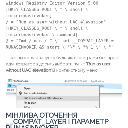
Windows Registry Editor Version 5.00
[HKEY_CLASSES_ROOT \ * \ shell \
forcerunasinvoker]
@ = "Run as user without UAC elevation"
[HKEY_CLASSES_ROOT \ * \ shell \
forcerunasinvoker \ command]
@ = "Cmd / min / C \" set __COMPAT_LAYER =
RUNASINVOKER && start \ "\" \ "% 1 \" \ ""
Після цього для запуску будь-якої програми без прав
адміністратора досить вибрати пункт "
Run as user
without UAC elevation
"В контекстному меню.
МІНЛИВА ОТОЧЕННЯ
__COMPAT_LAYER І ПАРАМЕТР
RUNASINVOKER