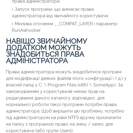
права адміністратора
Запуск програми, що вимагає права
адміністратора від звичайного користувача
Мінлива оточення __COMPAT_LAYER і параметр
RunAsInvoker
НАВІЩО ЗВИЧАЙНОМУ
ДОДАТКОМ МОЖУТЬ
ЗНАДОБИТЬСЯ ПРАВА
АДМІНІСТРАТОРА
Права адміністратора можуть знадобитися програмі
для модифікації деяких файлів (логи, конфігурації і т.д.) у
власній папці у C: \ Program Files (x86) \ SomeApp). За
замовчуванням у користувачів немає прав на
редагування даного каталогу, відповідно, для
нормальної роботи такої програми потрібні права
адміністратора. Щоб вирішити цю проблему, потрібно
під адміністратором на рівні NTFS вручну призначити
на папку з програмою право на зміну / запис для
користувача (або групи Users).