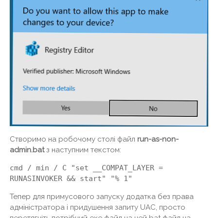
Створимо на робочому столі файл
run-as-non-
admin.bat
з наступним текстом:
cmd / min / C "set __COMPAT_LAYER =
RUNASINVOKER && start" "% 1"
Тепер для примусового запуску додатка без права
адміністратора і придушення запиту UAC, просто