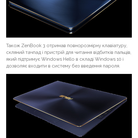
Також ZenBook 3 отримав повнорозмірну клавіатуру,
скляний тачпад і пристрій для читання відбитків пальців,
який підтримує Windows Hello в складі Windows 10 і
дозволяє входити в систему без введення пароля.