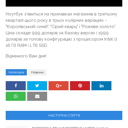
Ноутбук з'явиться на прилавках магазинів в третьому
кварталі цього року в трьох колірних варіаціях -
"Королівський синій", "Сірий кварц" і "Рожеве золото".
Ціна складе 999 доларів за базову версію і 1999
доларів за топову конфігурацію з процесором Intel i7,
16 Гб RAM і 1 Тб SSD.
Відмінного Вам дня!
Категорія
Новини
НАСТУПНА СТАТТЯ