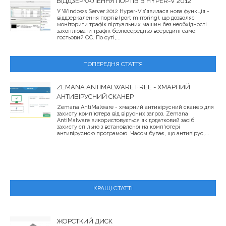
ВІДДЗЕРКАЛЕННЯ ПОРТІВ В HYPER-V 2012
У Windows Server 2012 Hyper-V з'явилася нова функція -
віддзеркалення портів (port mirroring), що дозволяє
моніторити трафік віртуальних машин без необхідності
захоплювати трафік безпосередньо всередині самої
гостьовий ОС. По суті,...
ПОПЕРЕДНЯ СТАТТЯ
ZEMANA ANTIMALWARE FREE - ХМАРНИЙ
АНТИВІРУСНИЙ СКАНЕР
Zemana AntiMalware - хмарний антивірусний сканер для
захисту комп'ютера від вірусних загроз. Zemana
AntiMalware використовується як додатковий засіб
захисту спільно з встановленої на комп'ютері
антивірусною програмою. Часом буває, що антивірус,...
КРАЩІ СТАТТІ
ЖОРСТКИЙ ДИСК