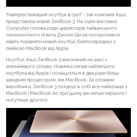
"Найпрестижніший ноутбук в світі" - так компанія Asus
представила новий ZenBook 3. На сцені виставки
Computex голова ради директорів тайванського
технологічного гіганта Джонні Ши не посоромився
навіть порівняти новий ноутбук безпосередньо з
лінійкою MacBook від Apple.
Ноутбук Asus ZenBook 3 виконаний на шасі з
алюмінієвого сплаву. Новинка легше найлегшого
ноутбука від Apple і оснащується в два рази більш
швидким процесором, ніж MacBook. За словами
виробника, ZenBook 3 поєднує в собі все найкраще з
MacBook і MacBook Air, при цьому він легше першого і
могутніше другого.