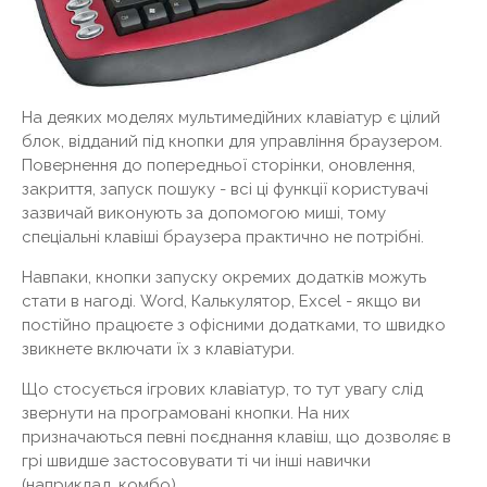
На деяких моделях мультимедійних клавіатур є цілий
блок, відданий під кнопки для управління браузером.
Повернення до попередньої сторінки, оновлення,
закриття, запуск пошуку - всі ці функції користувачі
зазвичай виконують за допомогою миші, тому
спеціальні клавіші браузера практично не потрібні.
Навпаки, кнопки запуску окремих додатків можуть
стати в нагоді. Word, Калькулятор, Excel - якщо ви
постійно працюєте з офісними додатками, то швидко
звикнете включати їх з клавіатури.
Що стосується ігрових клавіатур, то тут увагу слід
звернути на програмовані кнопки. На них
призначаються певні поєднання клавіш, що дозволяє в
грі швидше застосовувати ті чи інші навички
(наприклад, комбо).