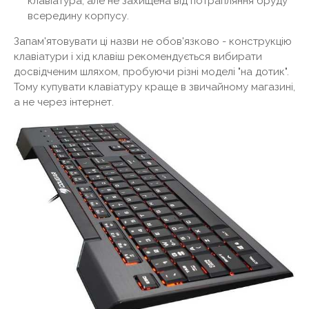
клавіатура, але не захищена від потрапляння бруду
всередину корпусу.
Запам'ятовувати ці назви не обов'язково - конструкцію
клавіатури і хід клавіш рекомендується вибирати
досвідченим шляхом, пробуючи різні моделі "на дотик".
Тому купувати клавіатуру краще в звичайному магазині,
а не через інтернет.