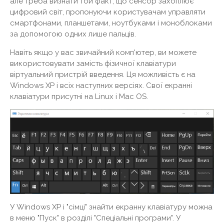
але треба визнати той факт, що сенсор захоплює
цифровий світ, пропонуючи користувачам управляти
смартфонами, планшетами, ноутбуками і моноблоками
за допомогою одних лише пальців.
Навіть якщо у вас звичайний комп'ютер, ви можете
використовувати замість фізичної клавіатури
віртуальний пристрій введення. Ця можливість є на
Windows XP і всіх наступних версіях. Свої екранні
клавіатури присутні на Linux і Mac OS.
У Windows XP і "сімці" знайти екранну клавіатуру можна
в меню "Пуск" в розділі "Спеціальні програми". У