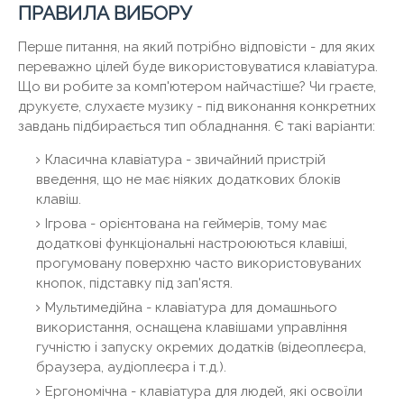
ПРАВИЛА ВИБОРУ
Перше питання, на який потрібно відповісти - для яких
переважно цілей буде використовуватися клавіатура.
Що ви робите за комп'ютером найчастіше? Чи граєте,
друкуєте, слухаєте музику - під виконання конкретних
завдань підбирається тип обладнання. Є такі варіанти:
Класична клавіатура - звичайний пристрій
введення, що не має ніяких додаткових блоків
клавіш.
Ігрова - орієнтована на геймерів, тому має
додаткові функціональні настроюються клавіші,
прогумовану поверхню часто використовуваних
кнопок, підставку під зап'ястя.
Мультимедійна - клавіатура для домашнього
використання, оснащена клавішами управління
гучністю і запуску окремих додатків (відеоплеєра,
браузера, аудіоплеєра і т.д.).
Ергономічна - клавіатура для людей, які освоїли