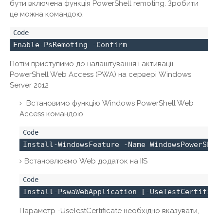
бути включена функція PowerShell remoting. Зробити
це можна командою:
Enable-PsRemoting -Confirm
Потім приступимо до налаштування і активації
PowerShell Web Access (PWA) на сервері Windows
Server 2012
Встановимо функцію Windows PowerShell Web
Access командою
Install-WindowsFeature -Name WindowsPowerShe
Встановлюємо Web додаток на IIS
Install-PswaWebApplication [-UseTestCertific
Параметр -UseTestCertificate необхідно вказувати,