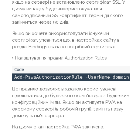
якщо на сервері не встановлено сертифікат SSL. У
цьому випадку буде використовуватися
самоподпісанний SSL-сертифікат, термін дії якого
закінчиться через 90 днів.
Якщо ви хочете використовувати існуючий
сертифікат, упевніться що, в настройках сайту в
розділі Bindings вказано потрібний сертифікат.
Налаштування правил Authorization Rules
Add-PswaAuthorizationRule -UserName domain \
Це правило дозволяє вказаною користувачеві
підключатися до будь-якого комп'ютера з будь-яким
конфігураційним ім'ям. Якщо ви активуєте PWA на
окремому сервері (в робочій групі), замініть назву
домену на ім'я сервера.
На цьому етапі настройка PWA закінчена.