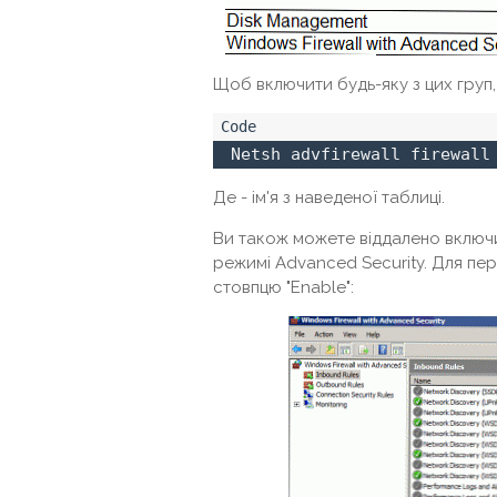
Щоб включити будь-яку з цих груп
 Netsh advfirewall firewall
Де - ім'я з наведеної таблиці.
Ви також можете віддалено включ
режимі Advanced Security. Для пер
стовпцю "Enable":