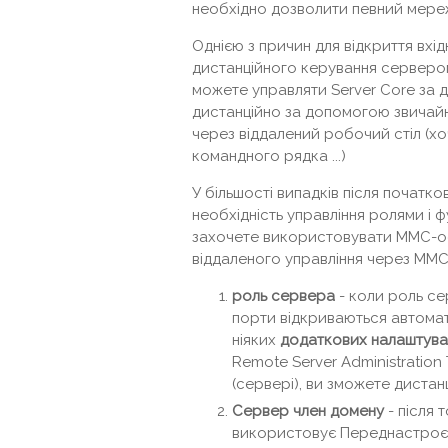
необхідно дозволити певний мере
Однією з причин для відкриття вхід
дистанційного керування сервером.
можете управляти Server Core за 
дистанційно за допомогою звичайно
через віддалений робочий стіл (х
командного рядка ...)
У більшості випадків після початко
необхідність управління ролями і ф
захочете використовувати MMC-осн
віддаленого управління через MMC
роль сервера
- коли роль сер
порти відкриваються автома
ніяких
додаткових налаштуван
Remote Server Administration 
(сервері), ви зможете дистан
Сервер член домену
- після
використовує Переднастроєн