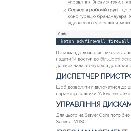
управління. Знову ж таки, ні
Сервер в робочій групі
- це 
конфігурацію брандмауера. Як
віддаленого управління, мож
 Netsh advfirewall firewall
Ця команда дозволяє використання
надати їм доступ до більшості ос
до яких налаштовується додатково
ДИСПЕТЧЕР ПРИСТРО
Щоб дозволити підключатися до д
параметр політики "Allow remote acc
УПРАВЛІННЯ ДИСКАМ
Для цього на Server Core потрібно 
Service -VDS)