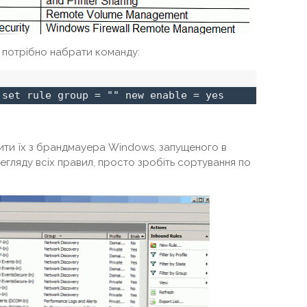
, потрібно набрати команду:
 set rule group = "" new enable = yes
ити їх з брандмауера Windows, запущеного в
егляду всіх правил, просто зробіть сортування по