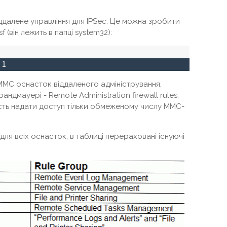
ддалене управління для IPSec. Це можна зробити
 (він лежить в папці system32):
 1
 MMC оснасток віддаленого адміністрування,
дмауері - Remote Administration firewall rules.
сть надати доступ тільки обмеженому числу MMC-
для всіх оснасток, в таблиці перераховані існуючі