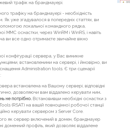
жевий трафік на брандмауері.
ного трафіку на брандмауері - необхідність
 Як уже згадувалося в попередніх статтях, ви
допомогою локальної командного рядка,
ї MMC оснастки, через WinRM і WinRS, і навіть
оча ви все одно отримаєте звичайне вікно
вої конфігурації сервера, у Вас виникне
ункціями, встановленими на сервері, і ймовірно, ви
ащення Administration tools. Є три сценарії
:
вера встановлена ​​на Вашому сервері, відповідні
тично, дозволяючи вам віддалено керувати ним
.
ь не потрібно.
Встановивши необхідні оснастки з
Tools (RSAT) на вашій повноцінної робочої станції
ційно керувати сервером з Server Core.
 того як сервер включений в домен, брандмауер
і доменний профіль, який дозволяє віддалене