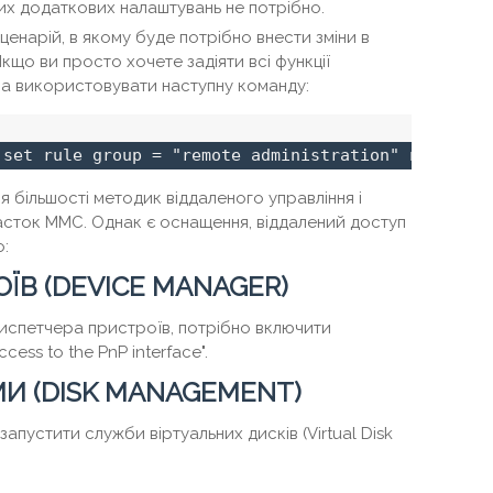
яких додаткових налаштувань не потрібно.
сценарій, в якому буде потрібно внести зміни в
що ви просто хочете задіяти всі функції
на використовувати наступну команду:
 set rule group = "remote administration" new enab
 більшості методик віддаленого управління і
насток MMC. Однак є оснащення, віддалений доступ
:
ЇВ (DEVICE MANAGER)
испетчера пристроїв, потрібно включити
ess to the PnP interface".
И (DISK MANAGEMENT)
запустити служби віртуальних дисків (Virtual Disk