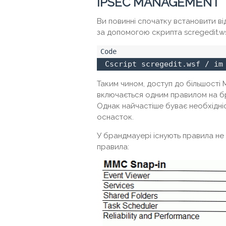
IPSEC MANAGEMENT
Ви повинні спочатку встановити ві
за допомогою скрипта scregedit.wsf
 Cscript scregedit.wsf / im
Таким чином, доступ до більшості
включається одним правилом на бран
Однак найчастіше буває необхідні
оснасток.
У брандмауері існують правила не 
правила: