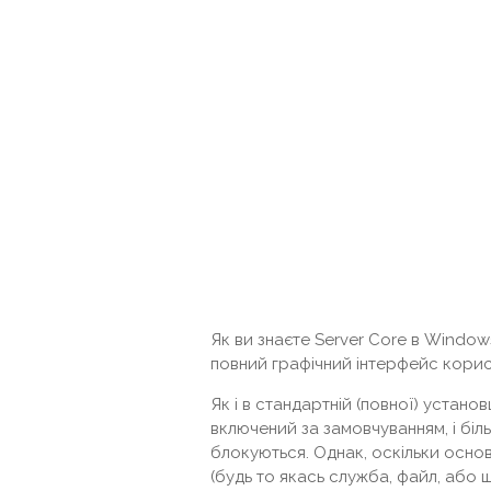
Як ви знаєте Server Core в Window
повний графічний інтерфейс корист
Як і в стандартній (повної) устан
включений за замовчуванням, і біл
блокуються. Однак, оскільки основ
(будь то якась служба, файл, або 