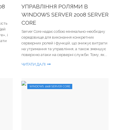
08
УПРАВЛІННЯ РОЛЯМИ В
WINDOWS SERVER 2008 SERVER
CORE
ість
Цей
Server Core надає собою мінімально-необхідну
e», і
середовище для виконання конкретних
вати
серверних ролей і функцій, що знижує витрати
на утримання та управління, а також зменшує
поверхню атаки на серверні служби. Тому, як...
ЧИТАТИ ДАЛІ
WINDOWS 2008 SERVER CORE