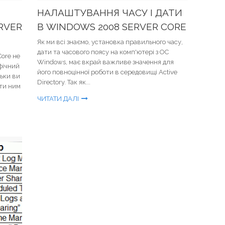
НАЛАШТУВАННЯ ЧАСУ І ДАТИ
RVER
В WINDOWS 2008 SERVER CORE
Як ми всі знаємо, установка правильного часу,
дати та часового поясу на комп'ютері з ОС
Core не
Windows, має вкрай важливе значення для
фічний
його повноцінної роботи в середовищі Active
льки ви
Directory. Так як...
ти ним
ЧИТАТИ ДАЛІ