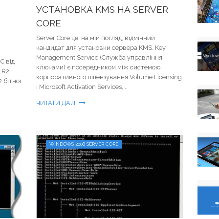
УСТАНОВКА KMS НА SERVER
CORE
Server Core це, на мій погляд, відмінний
кандидат для установки сервера KMS. Key
Management Service (Служба управління
С від
ключами) є посередником між системою
 R2
корпоративного ліцензування Volume Licensing
 бітної
і Microsoft Activation Services,...
ЧИТАТИ ДАЛІ
WINDOWS 2008 SERVER CORE