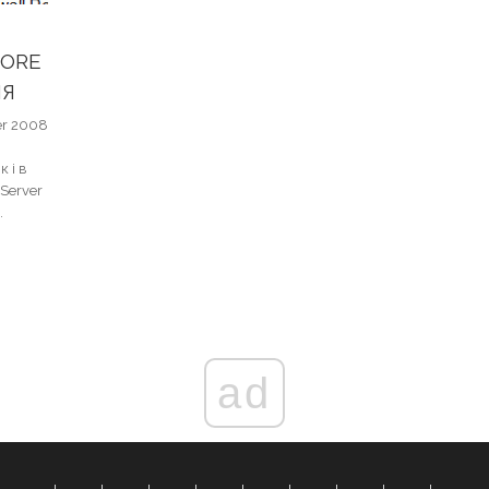
CORE
НЯ
er 2008
 і в
Server
.
ad