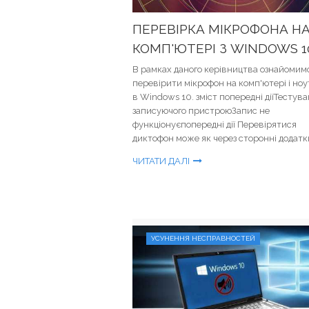
ПЕРЕВІРКА МІКРОФОНА Н
КОМП'ЮТЕРІ З WINDOWS 1
В рамках даного керівництва ознайомимо
перевірити мікрофон на комп'ютері і но
в Windows 10. зміст попередні діїТестув
записуючого пристроюЗапис не
функціонуєпопередні дії Перевірятися
диктофон може як через сторонні додатки,
ЧИТАТИ ДАЛІ
УСУНЕННЯ НЕСПРАВНОСТЕЙ