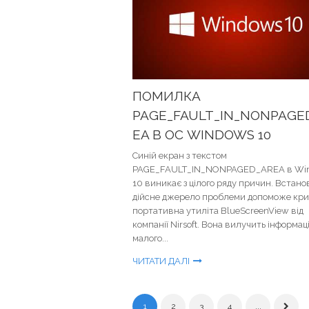
ПОМИЛКА
PAGE_FAULT_IN_NONPAGE
EA В ОС WINDOWS 10
Синій екран з текстом
PAGE_FAULT_IN_NONPAGED_AREA в Wi
10 виникає з цілого ряду причин. Встан
дійсне джерело проблеми допоможе кри
портативна утиліта BlueScreenView від
компанії Nirsoft. Вона вилучить інформац
малого...
ЧИТАТИ ДАЛІ
1
2
3
4
...