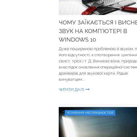
ЧОМУ ЗАЇКАЄТЬСЯ І ВИСН
ЗВУК НА КОМП'ЮТЕРІ В
WINDOWS 10
Дуже поширеною проблемою зі звуком, п
його відсутності, є спотворення: шипіння
свист, тріск і т. Д. Виникає вона, природ
внаслідок оновлення операційної систе
драйверів для звукової карти. Рідше
винуватцем...
ЧИТАТИ ДАЛІ
УСУНЕННЯ НЕСПРАВНОСТЕЙ