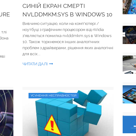
СИНІЙ ЕКРАН СМЕРТІ
URE
NVLDDMKM.SYS В WINDOWS 10
Вивчимо ситуацію, коли на комп'ютері /
ноутбуці з графічним процесором від nVidia
 тлі
з'являється помилка nvlddmkm.sys в Windows
 Вона
10. Також торкнемося інших аналогічних
проблем з драйверами, рішення яких аналогічні
для всіх...
яві
ЧИТАТИ ДАЛІ
УСУНЕННЯ НЕСПРАВНОСТЕЙ