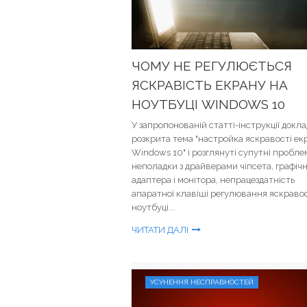
ЧОМУ НЕ РЕГУЛЮЄТЬСЯ
ЯСКРАВІСТЬ ЕКРАНУ НА
НОУТБУЦІ WINDOWS 10
У запропонованій статті-інструкції докл
розкрита тема "настройка яскравості ек
Windows 10" і розглянуті супутні пробле
неполадки з драйверами чіпсета, графіч
адаптера і монітора, непрацездатність
апаратної клавіші регулювання яскравос
ноутбуці...
ЧИТАТИ ДАЛІ
УСУНЕННЯ НЕСПРАВНОСТЕЙ