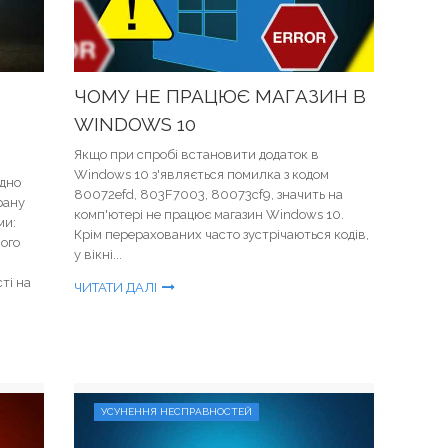
ЧОМУ НЕ ПРАЦЮЄ МАГАЗИН В
WINDOWS 10
Якщо при спробі встановити додаток в
Windows 10 з'являється помилка з кодом
адно
80072efd, 803F7003, 80073cf9, значить на
рану
комп'ютері не працює магазин Windows 10.
ми:
Крім перерахованих часто зустрічаються кодів,
ного
у вікні...
ті на
ЧИТАТИ ДАЛІ
УСУНЕННЯ НЕСПРАВНОСТЕЙ