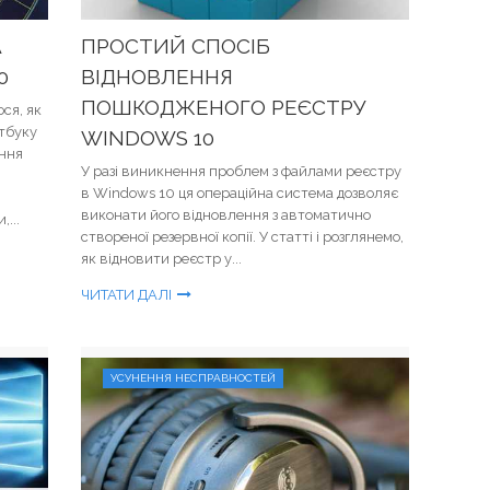
А
ПРОСТИЙ СПОСІБ
0
ВІДНОВЛЕННЯ
ПОШКОДЖЕНОГО РЕЄСТРУ
ся, як
утбуку
WINDOWS 10
ання
У разі виникнення проблем з файлами реєстру
в Windows 10 ця операційна система дозволяє
виконати його відновлення з автоматично
...
створеної резервної копії. У статті і розглянемо,
як відновити реєстр у...
ЧИТАТИ ДАЛІ
УСУНЕННЯ НЕСПРАВНОСТЕЙ