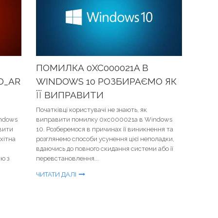
ПОМИЛКА 0XC000021A В
D_AR
WINDOWS 10 РОЗБИРАЄМО ЯК
ЇЇ ВИПРАВИТИ
Початківці користувачі не знають, як
ndows
виправити помилку 0xc000021a в Windows
овити
10. Розберемося в причинах її виникнення та
хітна
розглянемо способи усунення цієї неполадки,
вдаючись до повного скидання системи або її
ію з
перевстановлення...
ЧИТАТИ ДАЛІ