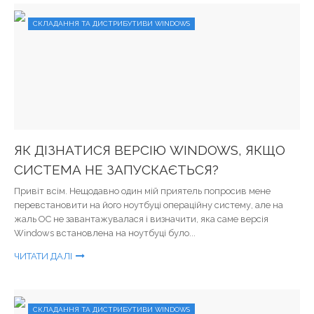
СКЛАДАННЯ ТА ДИСТРИБУТИВИ WINDOWS
ЯК ДІЗНАТИСЯ ВЕРСІЮ WINDOWS, ЯКЩО
СИСТЕМА НЕ ЗАПУСКАЄТЬСЯ?
Привіт всім. Нещодавно один мій приятель попросив мене
перевстановити на його ноутбуці операційну систему, але на
жаль ОС не завантажувалася і визначити, яка саме версія
Windows встановлена ​​на ноутбуці було...
ЧИТАТИ ДАЛІ
СКЛАДАННЯ ТА ДИСТРИБУТИВИ WINDOWS