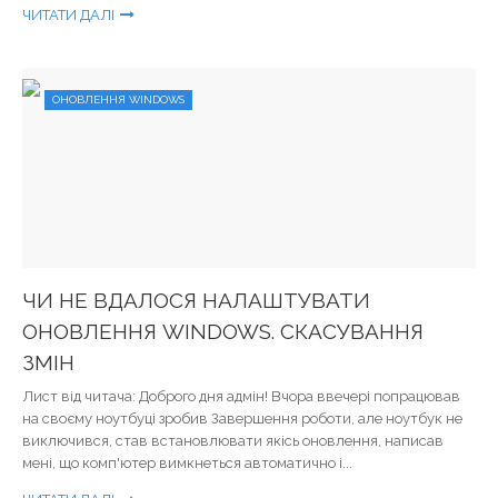
ЧИТАТИ ДАЛІ
ОНОВЛЕННЯ WINDOWS
ЧИ НЕ ВДАЛОСЯ НАЛАШТУВАТИ
ОНОВЛЕННЯ WINDOWS. СКАСУВАННЯ
ЗМІН
Лист від читача: Доброго дня адмін! Вчора ввечері попрацював
на своєму ноутбуці зробив Завершення роботи, але ноутбук не
виключився, став встановлювати якісь оновлення, написав
мені, що комп'ютер вимкнеться автоматично і...