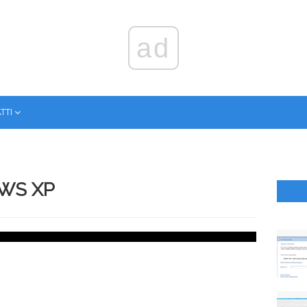
ad
ТТІ
WS XP