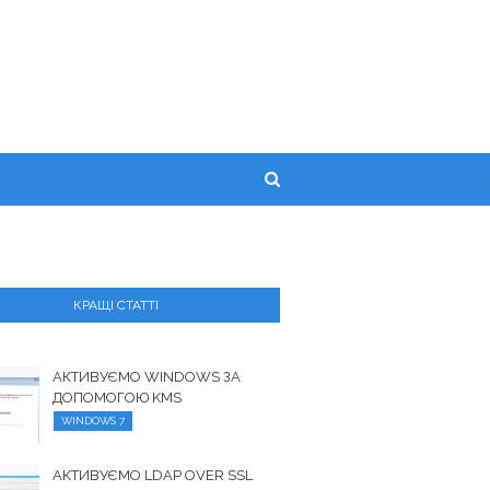
КРАЩІ СТАТТІ
АКТИВУЄМО WINDOWS ЗА
ДОПОМОГОЮ KMS
WINDOWS 7
АКТИВУЄМО LDAP OVER SSL