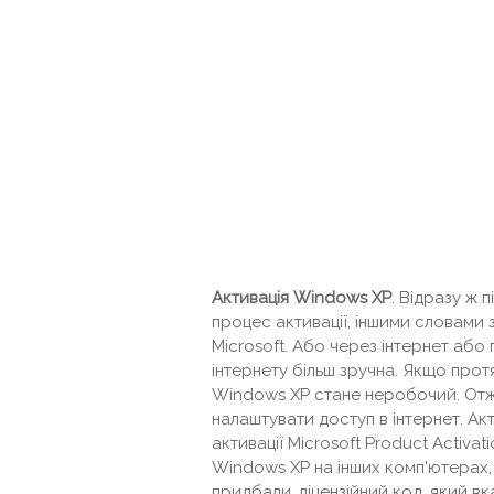
Активація Windows XP
. Відразу ж
процес активації, іншими словами
Microsoft. Або через інтернет або
інтернету більш зручна. Якщо протя
Windows XP стане неробочий. Отж
налаштувати доступ в інтернет. Ак
активації Microsoft Product Activa
Windows XP на інших комп'ютерах, 
придбали, ліцензійний код, який в