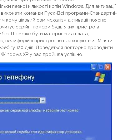
ільки певної кількості копій Windows. Для активації
 виконати команди Пуск-Всі програми-Стандартні-
м кому цікавий сам механізм активації поясню.
зчитує серійні номери будь-яких пристроїв
вибір. Це може бути материнська плата,
ше, периферійні пристрої не враховуються. Міняти
еребігу 120 днів. Доведеться повторно проводити
я Windows XP у вас пройшла успішно.