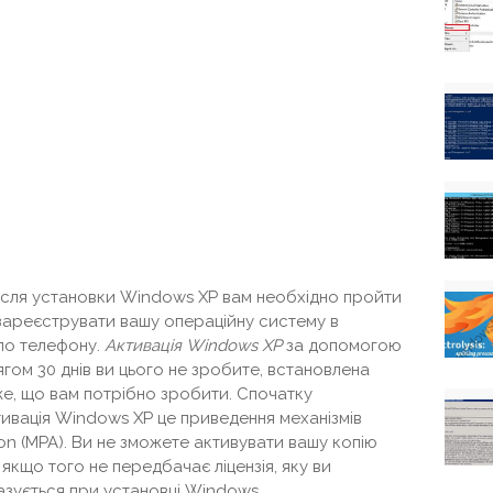
 після установки Windows XP вам необхідно пройти
 зареєструвати вашу операційну систему в
 по телефону.
Активація Windows XP
за допомогою
гом 30 днів ви цього не зробите, встановлена ​​
е, що вам потрібно зробити. Спочатку
тивація Windows XP це приведення механізмів
tion (MPA). Ви не зможете активувати вашу копію
якщо того не передбачає ліцензія, яку ви
казується при установці Windows,