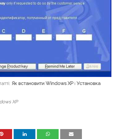
татті:
Як встановити Windows XP
і
Установка
ndows XP