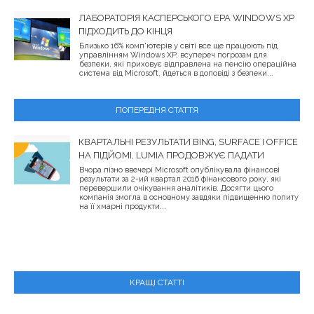
ЛАБОРАТОРІЯ КАСПЕРСЬКОГО ЕРА WINDOWS XP
ПІДХОДИТЬ ДО КІНЦЯ
Близько 16% комп'ютерів у світі все ще працюють під
управлінням Windows XP, всупереч погрозам для
безпеки, які приховує відправлена ​​на пенсію операційна
система від Microsoft, йдеться в доповіді з безпеки...
ПОПЕРЕДНЯ СТАТТЯ
КВАРТАЛЬНІ РЕЗУЛЬТАТИ BING, SURFACE І OFFICE
НА ПІДЙОМІ, LUMIA ПРОДОВЖУЄ ПАДАТИ
Вчора пізно ввечері Microsoft опублікувала фінансові
результати за 2-ий квартал 2016 фінансового року, які
перевершили очікування аналітиків. Досягти цього
компанія змогла в основному завдяки підвищенню попиту
на її хмарні продукти...
КРАЩІ СТАТТІ