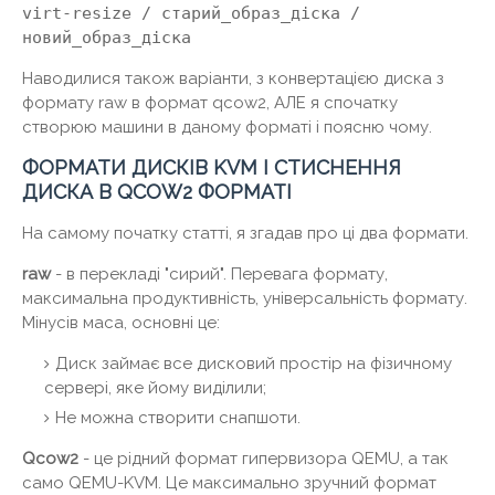
virt-resize / старий_образ_діска /
новий_образ_діска
Наводилися також варіанти, з конвертацією диска з
формату raw в формат qcow2, АЛЕ я спочатку
створюю машини в даному форматі і поясню чому.
ФОРМАТИ ДИСКІВ KVM І СТИСНЕННЯ
ДИСКА В QCOW2 ФОРМАТІ
На самому початку статті, я згадав про ці два формати.
raw
- в перекладі "сирий". Перевага формату,
максимальна продуктивність, універсальність формату.
Мінусів маса, основні це:
Диск займає все дисковий простір на фізичному
сервері, яке йому виділили;
Не можна створити снапшоти.
Qcow2
- це рідний формат гипервизора QEMU, а так
само QEMU-KVM. Це максимально зручний формат