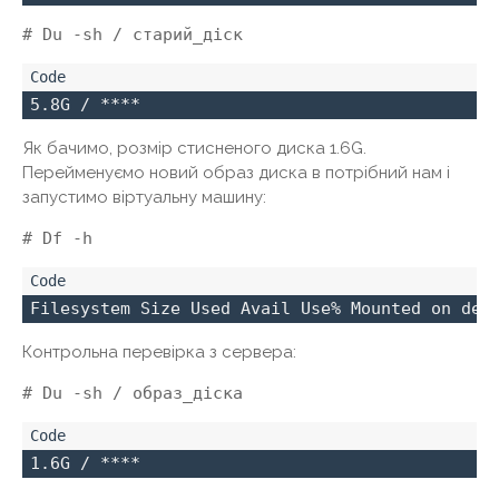
# Du -sh / старий_діск
5.8G / ****
Як бачимо, розмір стисненого диска 1.6G.
Перейменуємо новий образ диска в потрібний нам і
запустимо віртуальну машину:
# Df -h
Filesystem Size Used Avail Use% Mounted on dev
Контрольна перевірка з сервера:
# Du -sh / образ_діска
1.6G / ****