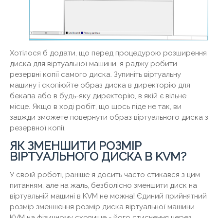
Хотілося б додати, що перед процедурою розширення
диска для віртуальної машини, я раджу робити
резервні копії самого диска. Зупиніть віртуальну
машину і скопіюйте образ диска в директорію для
бекапа або в будь-яку директорію, в якій є вільне
місце. Якщо в ході робіт, що щось піде не так, ви
завжди зможете повернути образ віртуального диска з
резервної копії.
ЯК ЗМЕНШИТИ РОЗМІР
ВІРТУАЛЬНОГО ДИСКА В KVM?
У своїй роботі, раніше я досить часто стикався з цим
питанням, але на жаль, безболісно зменшити диск на
віртуальній машині в KVM не можна! Єдиний прийнятний
розмір зменшення розмір диска віртуальної машини
KVM на фізичному сховище - його стиснення через