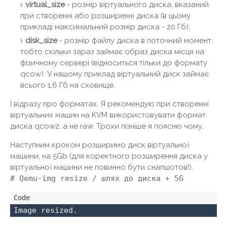
virtual_size
- розмір віртуального диска, вказаний
при створенні або розширенні диска (в цьому
прикладі максимальний розмір диска - 20 Гб);
disk_size
- розмір файлу диска в поточний момент,
тобто скільки зараз займає образ диска місця на
фізичному сервері (відноситься тільки до формату
qcow). У нашому приклад віртуальний диск займає
всього 1,6 Гб на сховище.
І відразу про форматах. Я рекомендую при створенні
віртуальних машин на KVM використовувати формат
диска qcow2, а не raw. Трохи пізніше я поясню чому.
Наступним кроком розширимо диск віртуальної
машини, на 5Gb (для коректного розширення диска у
віртуальної машини не повинно бути снапшотов!).
# Qemu-img resize / шлях до диска + 5G
Image resized.