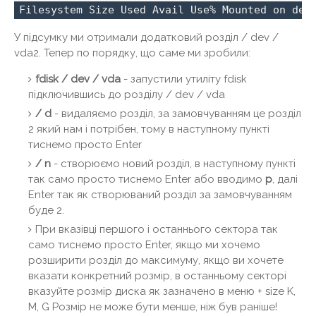
Filesystem Size Used Avail Use% Mounted on dev
У підсумку ми отримали додатковий розділ / dev /
vda2. Тепер по порядку, що саме ми зробили:
fdisk / dev / vda
- запустили утиліту fdisk
підключившись до розділу / dev / vda
/ d
- видаляємо розділ, за замовчуванням це розділ
2 який нам і потрібен, тому в наступному пункті
тиснемо просто Enter
/ n
- створюємо новий розділ, в наступному пункті
так само просто тиснемо Enter або вводимо
p
, далі
Enter так як створюваний розділ за замовчуванням
буде 2.
При вказівці першого і останнього сектора так
само тиснемо просто Enter, якщо ми хочемо
розширити розділ до максимуму, якщо ви хочете
вказати конкретний розмір, в останньому секторі
вказуйте розмір диска як зазначено в меню + size K,
M, G Розмір не може бути менше, ніж був раніше!