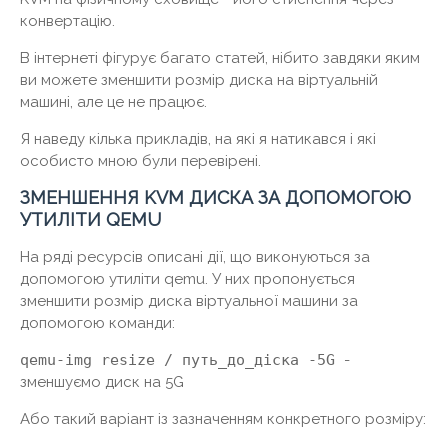
конвертацію.
В інтернеті фігурує багато статей, нібито завдяки яким
ви можете зменшити розмір диска на віртуальній
машині, але це не працює.
Я наведу кілька прикладів, на які я натикався і які
особисто мною були перевірені.
ЗМЕНШЕННЯ KVM ДИСКА ЗА ДОПОМОГОЮ
УТИЛІТИ QEMU
На ряді ресурсів описані дії, що виконуються за
допомогою утиліти qemu. У них пропонується
зменшити розмір диска віртуальної машини за
допомогою команди:
qemu-img resize / путь_до_діска -5G
-
зменшуємо диск на 5G
Або такий варіант із зазначенням конкретного розміру: