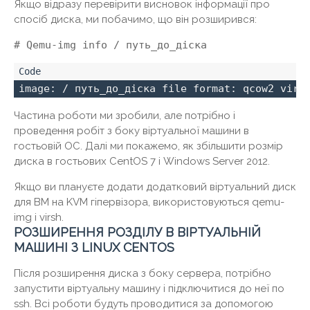
Якщо відразу перевірити висновок інформації про
спосіб диска, ми побачимо, що він розширився:
# Qemu-img info / путь_до_діска
image: / путь_до_діска file format: qcow2 virt
Частина роботи ми зробили, але потрібно і
проведення робіт з боку віртуальної машини в
гостьовій ОС. Далі ми покажемо, як збільшити розмір
диска в гостьових CentOS 7 і Windows Server 2012.
Якщо ви плануєте додати додатковий віртуальний диск
для ВМ на KVM гіпервізора, використовуються qemu-
img і virsh.
РОЗШИРЕННЯ РОЗДІЛУ В ВІРТУАЛЬНІЙ
МАШИНІ З LINUX CENTOS
Після розширення диска з боку сервера, потрібно
запустити віртуальну машину і підключитися до неї по
ssh. Всі роботи будуть проводитися за допомогою