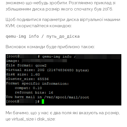
зможемо що-небудь зробити. Розглянемо приклад зі
збільшенням диска розмір якого спочатку був 20Гб.
Щоб подивитися параметри диска віртуальної машини
KVM, скористайтеся командою:
qemu-img info / путь_до_діска
Висновок команди буде приблизно такою:
Ми бачимо, що у нас є два поля які вказують на розмір,
це virtual_size і disk_size: