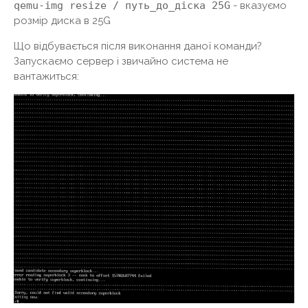
qemu-img resize / путь_до_діска 25G
- вказуємо
розмір диска в 25G
Що відбувається після виконання даної команди?
Запускаємо сервер і звичайно система не
вантажиться: