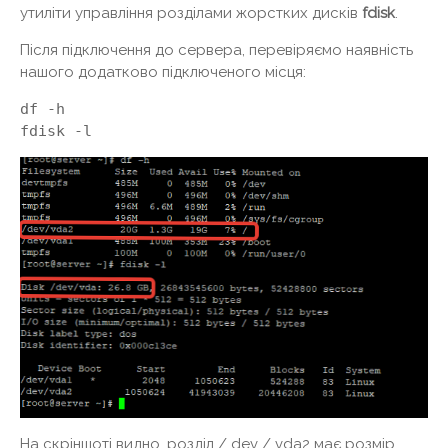
утиліти управління розділами жорстких дисків
fdisk
.
Після підключення до сервера, перевіряємо наявність
нашого додатково підключеного місця:
df -h
fdisk -l
На скріншоті видно, розділ / dev / vda2 має розмір