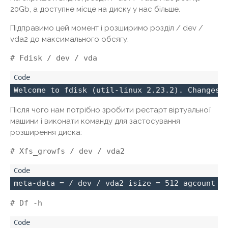
20Gb, а доступне місце на диску у нас більше.
Підправимо цей момент і розширимо розділ / dev /
vda2 до максимального обсягу:
# Fdisk / dev / vda
Welcome to fdisk (util-linux 2.23.2). Changes 
Після чого нам потрібно зробити рестарт віртуальної
машини і виконати команду для застосування
розширення диска:
# Xfs_growfs / dev / vda2
meta-data = / dev / vda2 isize = 512 agcount =
# Df -h