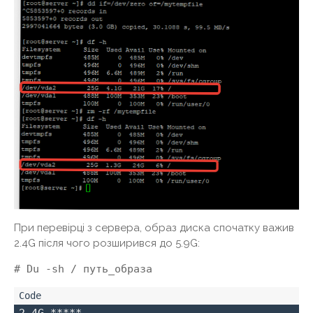
При перевірці з сервера, образ диска спочатку важив
2.4G після чого розширився до 5.9G:
# Du -sh / путь_образа