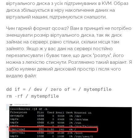
віртуального диска з усіх підтримуваних в KVM. Образ
диска збільшується в міру накопичення даних на
віртуальній машині, підтримуються снапшоти.
Чим гарний формат qcow2? Вам в принципі не потрібно
зменшувати розмір віртуального диска, так як диск
займає на сервері, рівно стільки, скільки місця там
зайнято. Якщо ж у вас дані на сервері постійно
перезаписувати і буває таке, що диск "розпух", його
можна з легкістю стиснути. Розглянемо такий варіант. Я
заб'ю нулями деякий дисковий простір і після чого
видалю файл:
dd if = / dev / zero of = / mytempfile
rm -rf / mytempfile