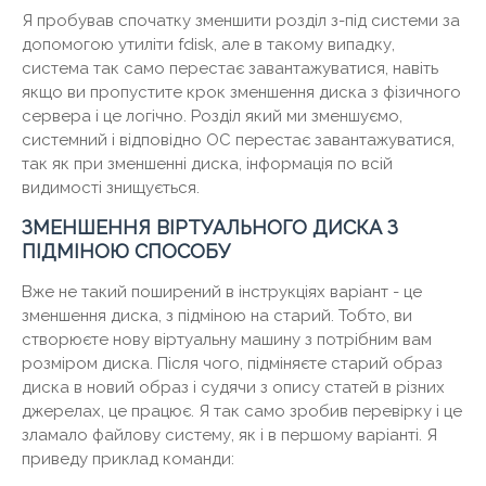
Я пробував спочатку зменшити розділ з-під системи за
допомогою утиліти fdisk, але в такому випадку,
система так само перестає завантажуватися, навіть
якщо ви пропустите крок зменшення диска з фізичного
сервера і це логічно. Розділ який ми зменшуємо,
системний і відповідно ОС перестає завантажуватися,
так як при зменшенні диска, інформація по всій
видимості знищується.
ЗМЕНШЕННЯ ВІРТУАЛЬНОГО ДИСКА З
ПІДМІНОЮ СПОСОБУ
Вже не такий поширений в інструкціях варіант - це
зменшення диска, з підміною на старий. Тобто, ви
створюєте нову віртуальну машину з потрібним вам
розміром диска. Після чого, підміняєте старий образ
диска в новий образ і судячи з опису статей в різних
джерелах, це працює. Я так само зробив перевірку і це
зламало файлову систему, як і в першому варіанті. Я
приведу приклад команди: