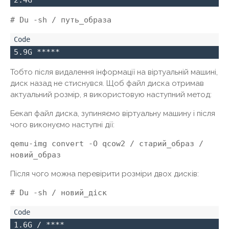
2.4G *****
# Du -sh / путь_образа
5.9G *****
Тобто після видалення інформації на віртуальній машині,
диск назад не стиснувся. Щоб файл диска отримав
актуальний розмір, я використовую наступний метод:
Бекап файл диска, зупиняємо віртуальну машину і після
чого виконуємо наступні дії:
qemu-img convert -O qcow2 / старий_образ /
новий_образ
Після чого можна перевірити розміри двох дисків:
# Du -sh / новий_діск
1.6G / ****