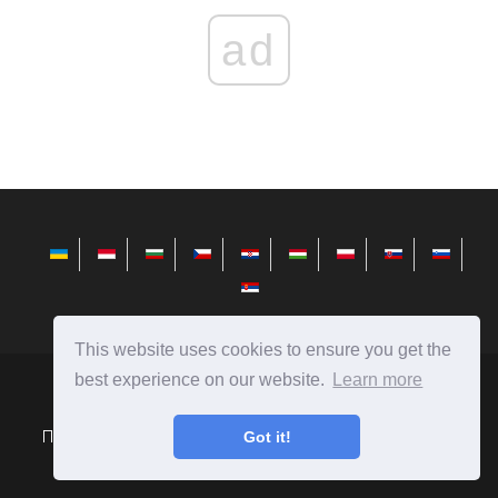
ad
This website uses cookies to ensure you get the
best experience on our website.
Learn more
telusuri.info
Ⓒ
2026
Got it!
Поради по установці, налаштуванні і роботі з Microsoft
Windows.