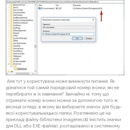
Але тут у користувача може виникнути питання. Як
дізнатися той самий порядковий номер іконки, які не
перебирати ж їх навмання? Звичайно ні, тому що
отримати номер іконки можна за допомогою того ж
віконця огляду, в якому ви вибираєте значок для будь-
якої користувальницької папки. Розглянемо це на
прикладі файлу бібліотеки imageres.dll (містить значки
для DLL або EXE-файлів), розташованої в системному