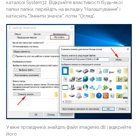
каталозі System32. Відкрийте властивості будь-якої
папки папки, перейдіть на вкладку "Налаштування" і
натисніть "Змінити значок", потім "Огляд".
У вікні провідника знайдіть файл imageres.dll і відкрийте
його.