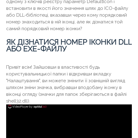
одному з ключів реєстру параметр DefaultIcon і
встановити в якості його значення шлях до ICO-файлу
або DLL-бібліотеці, вказавши через кому порядковий
номер знаходиться в ній іконці, але як дізнатися той
самий порядковий номер іконки?
ЯК ДІЗНАТИСЯ НОМЕР ІКОНКИ DLL
АБО EXE-ФАЙЛУ
Привіт всім! Зайшовши в властивості будь
користувальницької папки і відкривши вкладку
"Налаштування", ви можете змінити її зовнішній вигляд
шляхом зміни значка, вибравши вподобану іконку в
віконці огляду (значки для папок зберігаються в файлі
shell32.dll).