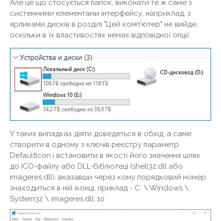
Але це що стосується папок, виконати те ж саме з
системними елементами інтерфейсу, наприклад, з
ярликами дисків в розділі "Цей комп'ютер" не вийде,
оскільки в їх властивостях немає відповідної опції.
У таких випадках діяти доведеться в обхід, а саме
створити в одному з ключів реєстру параметр
DefaultIcon і встановити в якості його значення шлях
до ICO-файлу або DLL-бібліотеці (shell32.dll або
imageres.dll), вказавши через кому порядковий номер
знаходиться в ній іконці, приклад - C: \ Windows \
System32 \ imageres.dll, 10.