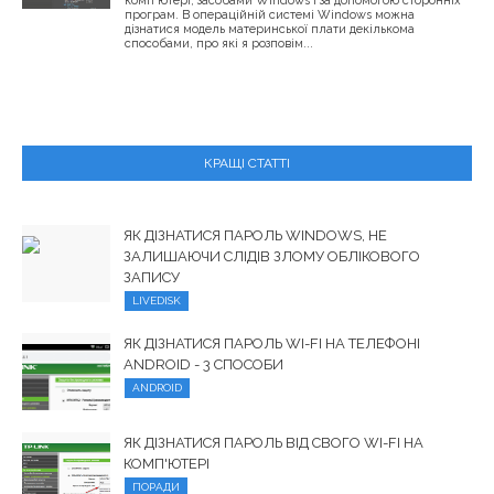
комп'ютері, засобами Windows і за допомогою сторонніх
програм. В операційній системі Windows можна
дізнатися модель материнської плати декількома
способами, про які я розповім...
КРАЩІ СТАТТІ
ЯК ДІЗНАТИСЯ ПАРОЛЬ WINDOWS, НЕ
ЗАЛИШАЮЧИ СЛІДІВ ЗЛОМУ ОБЛІКОВОГО
ЗАПИСУ
LIVEDISK
ЯК ДІЗНАТИСЯ ПАРОЛЬ WI-FI НА ТЕЛЕФОНІ
ANDROID - 3 СПОСОБИ
ANDROID
ЯК ДІЗНАТИСЯ ПАРОЛЬ ВІД СВОГО WI-FI НА
КОМП'ЮТЕРІ
ПОРАДИ