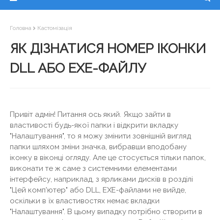
Головна
Кастомізація
ЯК ДІЗНАТИСЯ НОМЕР ІКОНКИ
DLL АБО EXE-ФАЙЛУ
Привіт адмін! Питання ось який. Якщо зайти в
властивості будь-якої папки і відкрити вкладку
"Налаштування", то я можу змінити зовнішній вигляд
папки шляхом зміни значка, вибравши вподобану
іконку в віконці огляду. Але це стосується тільки папок,
виконати те ж саме з системними елементами
інтерфейсу, наприклад, з ярликами дисків в розділі
"Цей комп'ютер" або DLL, EXE-файлами не вийде,
оскільки в їх властивостях немає вкладки
"Налаштування". В цьому випадку потрібно створити в