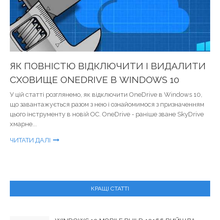
ЯК ПОВНІСТЮ ВІДКЛЮЧИТИ І ВИДАЛИТИ
СХОВИЩЕ ONEDRIVE В WINDOWS 10
У цій статті розглянемо, як відключити OneDrive в Windows 10,
що завантажується разом з нею і ознайомимося з призначенням
цього інструменту в новій ОС. OneDrive - раніше зване SkyDrive
хмарне...
ЧИТАТИ ДАЛІ
КРАЩІ СТАТТІ