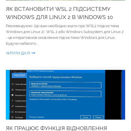
ЯК ВСТАНОВИТИ WSL 2 ПІДСИСТЕМУ
WINDOWS ДЛЯ LINUX 2 В WINDOWS 10
Рекомендуємо: Що вам необхідно знати про WSL2 (підсистема
Windows для Linux 2). WSL 2 або Windows Subsystem для Linux 2
- це итеративное оновлення підсистеми Windows для Linux.
Будучи набагато...
ЧИТАТИ ДАЛІ
INSIDER
ЯК ПРАЦЮЄ ФУНКЦІЯ ВІДНОВЛЕННЯ