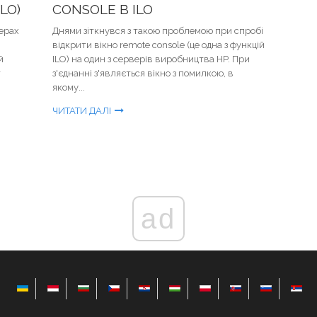
LO)
CONSOLE В ILO
верах
Днями зіткнувся з такою проблемою при спробі
відкрити вікно remote console (це одна з функцій
й
ILO) на один з серверів виробництва HP. При
т
з'єднанні з'являється вікно з помилкою, в
якому...
ЧИТАТИ ДАЛІ
ad