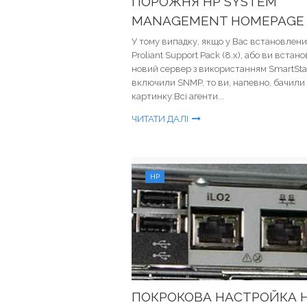
ПОРОЖНЯ HP SYSTEM
MANAGEMENT HOMEPAGE
У тому випадку, якщо у Вас встановлен
Proliant Support Pack (8.x), або ви встан
новий сервер з використанням SmartStar
включили SNMP, то ви, напевно, бачили
картинку:Всі агенти...
ЧИТАТИ ДАЛІ
HP
ПОКРОКОВА НАСТРОЙКА 