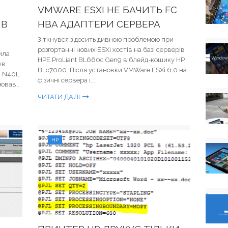
VMWARE ESXI НЕ БАЧИТЬ FC
 В
HBA АДАПТЕРИ СЕРВЕРА
Зіткнувся з досить дивною проблемою при
розгортанні нових ESXi хостів на базі серверів
ила
HPE ProLiant BL660c Gen9 в блейд-кошику HP
ув
BLc7000. Після установки VMWare ESXi 6.0 на
r N40L.
фізичні сервера і...
ював...
ЧИТАТИ ДАЛІ
HP