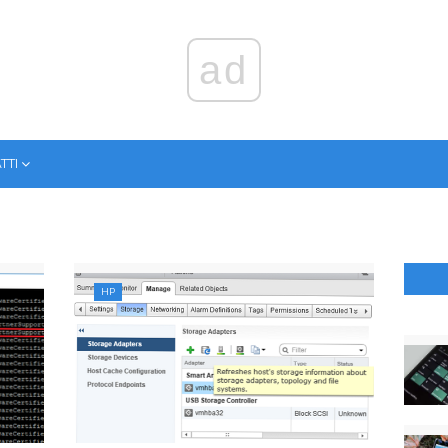
ad
ТТІ
HP