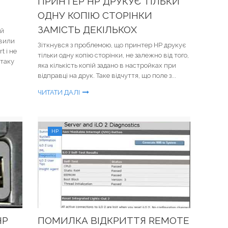
ПРИНТЕР HP ДРУКУЄ ТІЛЬКИ
ОДНУ КОПІЮ СТОРІНКИ
ЗАМІСТЬ ДЕКІЛЬКОХ
ий
овили
Зіткнувся з проблемою, що принтер HP друкує
t і не
тільки одну копію сторінки, не залежно від того,
 таку
яка кількість копій задано в настройках при
відправці на друк. Таке відчуття, що поле з...
ЧИТАТИ ДАЛІ
HP
HP
ПОМИЛКА ВІДКРИТТЯ REMOTE