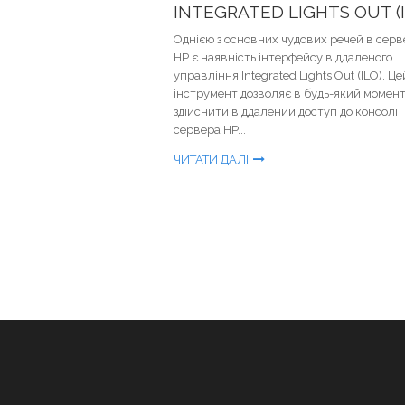
INTEGRATED LIGHTS OUT (I
Однією з основних чудових речей в сер
HP є наявність інтерфейсу віддаленого
управління Integrated Lights Out (ILO). Це
інструмент дозволяє в будь-який момен
здійснити віддалений доступ до консолі
сервера HP...
ЧИТАТИ ДАЛІ