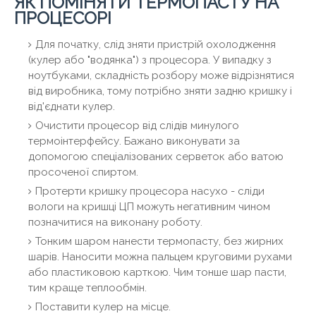
ЯК ПОМІНЯТИ ТЕРМОПАСТУ НА
ПРОЦЕСОРІ
Для початку, слід зняти пристрій охолодження
(кулер або "водянка") з процесора. У випадку з
ноутбуками, складність розбору може відрізнятися
від виробника, тому потрібно зняти задню кришку і
від'єднати кулер.
Очистити процесор від слідів минулого
термоінтерфейсу. Бажано виконувати за
допомогою спеціалізованих серветок або ватою
просоченої спиртом.
Протерти кришку процесора насухо - сліди
вологи на кришці ЦП можуть негативним чином
позначитися на виконану роботу.
Тонким шаром нанести термопасту, без жирних
шарів. Наносити можна пальцем круговими рухами
або пластиковою карткою. Чим тонше шар пасти,
тим краще теплообмін.
Поставити кулер на місце.