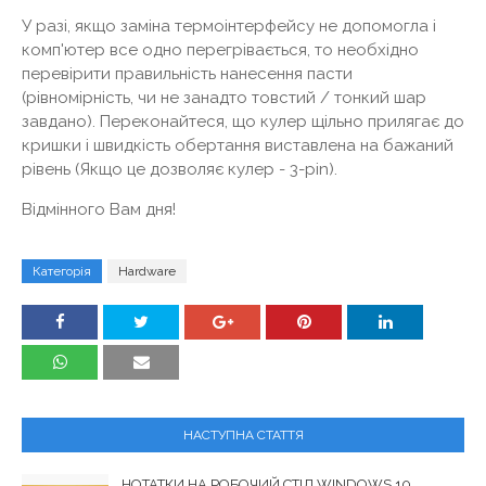
У разі, якщо заміна термоінтерфейсу не допомогла і
комп'ютер все одно перегрівається, то необхідно
перевірити правильність нанесення пасти
(рівномірність, чи не занадто товстий / тонкий шар
завдано). Переконайтеся, що кулер щільно прилягає до
кришки і швидкість обертання виставлена ​​на бажаний
рівень (Якщо це дозволяє кулер - 3-pin).
Відмінного Вам дня!
Категорія
Hardware
НАСТУПНА СТАТТЯ
НОТАТКИ НА РОБОЧИЙ СТІЛ WINDOWS 10