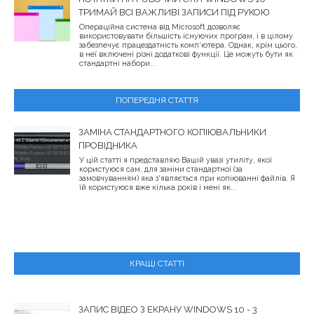
ТРИМАЙ ВСІ ВАЖЛИВІ ЗАПИСИ ПІД РУКОЮ
Операційна система від Microsoft дозволяє
використовувати більшість існуючих програм, і в цілому
забезпечує працездатність комп'ютера. Однак, крім цього,
в неї включені різні додаткові функції. Це можуть бути як
стандартні набори...
ПОПЕРЕДНЯ СТАТТЯ
ЗАМІНА СТАНДАРТНОГО КОПІЮВАЛЬНИКИ
ПРОВІДНИКА
У цій статті я представляю Вашій увазі утиліту, якої
користуюся сам, для заміни стандартної (за
замовчуванням) яка з'являється при копіюванні файлів. Я
їй користуюся вже кілька років і мені як...
КРАЩІ СТАТТІ
ЗАПИС ВІДЕО З ЕКРАНУ WINDOWS 10 - 3