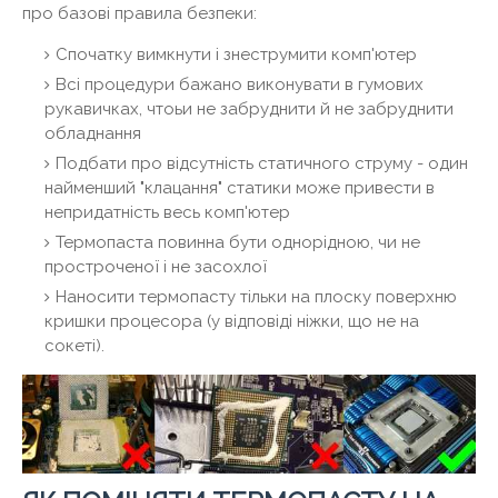
про базові правила безпеки:
Спочатку вимкнути і знеструмити комп'ютер
Всі процедури бажано виконувати в гумових
рукавичках, чтоьи не забруднити й не забруднити
обладнання
Подбати про відсутність статичного струму - один
найменший "клацання" статики може привести в
непридатність весь комп'ютер
Термопаста повинна бути однорідною, чи не
простроченої і не засохлої
Наносити термопасту тільки на плоску поверхню
кришки процесора (у відповіді ніжки, що не на
сокеті).