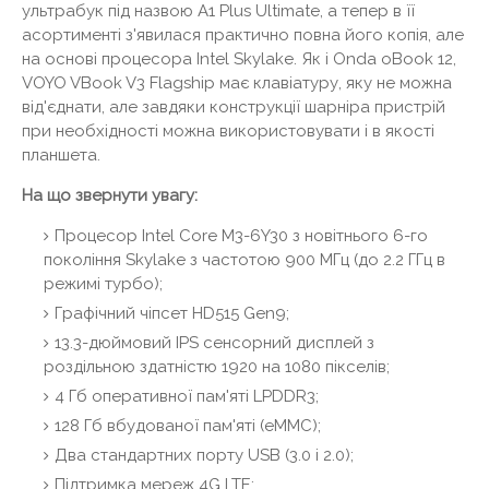
ультрабук під назвою A1 Plus Ultimate, а тепер в її
асортименті з'явилася практично повна його копія, але
на основі процесора Intel Skylake. Як і Onda oBook 12,
VOYO VBook V3 Flagship має клавіатуру, яку не можна
від'єднати, але завдяки конструкції шарніра пристрій
при необхідності можна використовувати і в якості
планшета.
На що звернути увагу:
Процесор Intel Core M3-6Y30 з новітнього 6-го
покоління Skylake з частотою 900 МГц (до 2.2 ГГц в
режимі турбо);
Графічний чіпсет HD515 Gen9;
13.3-дюймовий IPS сенсорний дисплей з
роздільною здатністю 1920 на 1080 пікселів;
4 Гб оперативної пам'яті LPDDR3;
128 Гб вбудованої пам'яті (eMMC);
Два стандартних порту USB (3.0 і 2.0);
Підтримка мереж 4G LTE;