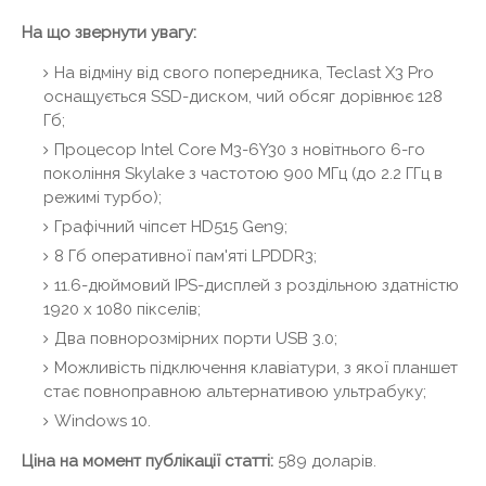
На що звернути увагу:
На відміну від свого попередника, Teclast X3 Pro
оснащується SSD-диском, чий обсяг дорівнює 128
Гб;
Процесор Intel Core M3-6Y30 з новітнього 6-го
покоління Skylake з частотою 900 МГц (до 2.2 ГГц в
режимі турбо);
Графічний чіпсет HD515 Gen9;
8 Гб оперативної пам'яті LPDDR3;
11.6-дюймовий IPS-дисплей з роздільною здатністю
1920 x 1080 пікселів;
Два повнорозмірних порти USB 3.0;
Можливість підключення клавіатури, з якої планшет
стає повноправною альтернативою ультрабуку;
Windows 10.
Ціна на момент публікації статті:
589 доларів.