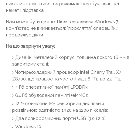
використовуватися в 4 режимах: ноутбук, планшет,
намет і підставка.
Вам може бути цікаво: Після оновлення Windows 7
комп'ютер не вимикається: "прокляття" операційки
продовжує діяти
На що звернути увагу:
Дизайн, металевий корпус, товщина всього 16 мм в
закритому стані;
Чотирьохядерний процесор Intel Cherry Trail X7
Z8700, що працює на частоті від 1.6 ГГц до 2.2 ГГц;
4 Гб оперативної пам'яті LPDDR3;
64 Гб вбудованої пам'яті (eMMC);
12.2-дюймовий IPS сенсорний дисплей з
роздільною здатністю 1920 на 1200 пікселів;
Два повнорозмірних порти USB (3.0 і 2.0);
Windows 10.