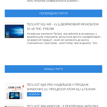
кому потрібна універсальність в роботі і...
ПОПЕРЕДНЯ СТАТТЯ
TECLAST X22 AIR - 21.5-ДЮЙМОВИЙ МОНОБЛОК
ЗА 16 ТИС. РУБЛІВ
Китайська компанія Teclast, яка зайнята в основному у
виробництві планшетів, випустила досить привабливий і
не дорогий продукт, який не належить до ринку
планшетних пристроїв - комп'ютер "все в одному" X22...
КРАЩІ СТАТТІ
TECLAST X98 PRO НАДІЙШОВ У ПРОДАЖ.
WINDOWS 10, ПРОЦЕСОР ATOM X5 І 4 ГБ RAM
НОВИНИ
TECLAST X89 KINDOW - ЕЛЕКТРОННА ЧИТАЛКА