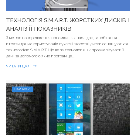
ТЕХНОЛОГІЯ S.M.A.R.T. ЖОРСТКИХ ДИСКІВ І
АНАЛІЗ ЇЇ ПОКАЗНИКІВ
З метою попередження поломки і, як наслідок, запобігання
втрати даних користувачів сучасні жорсткі диски оснащуються
технологією S.M.A.R.T. Що це за технологія, як проаналізувати її
дані, за допомогою яких програм це...
ЧИТАТИ ДАЛІ
HARDWARE