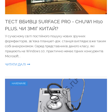
ТЕСТ ВБИВЦІ SURFACE PRO - CHUWI HI10
PLUS. ЧИ ЗМІГ КИТАЙ?
У сучасному світі постійного пошуку нових зручних
формфакторів, зв'язка планшет-док. станція виглядає вже таким
собі анахронізмом. Серед представників даного класу, які
працюють на Windows 10, практично немає гідних конкурентів
Microsoft...
ЧИТАТИ ДАЛІ
HARDWARE