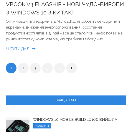
VBOOK V3 FLAGSHIP - НОВІ ЧУДО-ВИРОБИ
З WINDOWS 10 З КИТАЮ
Оптимізація платформи від Microsoft для роботи з сенсорними
екранами, зниження енергоспоживання і зростання
продуктивності чіпів від Intel - все це стало причиною появи на
ринку достатку комп'ютерів, ультрабуків і гібридних...
ЧИТАТИ ДАЛІ
1
2
3
4
...
КРАЩІ СТАТТІ
WINDOWS 10 MOBILE BUILD 10166 ВИЙШЛА
НОВИНИ