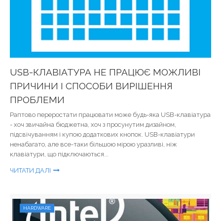
USB-КЛАВІАТУРА НЕ ПРАЦЮЄ МОЖЛИВІ
ПРИЧИНИ І СПОСОБИ ВИРІШЕННЯ
ПРОБЛЕМИ
Раптово переростати працювати може будь-яка USB-клавіатура
- хоч звичайна бюджетна, хоч з просунутим дизайном,
підсвічуванням і купою додаткових кнопок. USB-клавіатури
ненабагато, але все-таки більшою мірою уразливі, ніж
клавіатури, що підключаються...
ЧИТАТИ ДАЛІ
HARDWARE