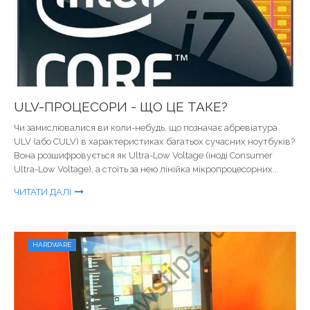
ULV-ПРОЦЕСОРИ - ЩО ЦЕ ТАКЕ?
Чи замислювалися ви коли-небудь, що позначає абревіатура
ULV (або CULV) в характеристиках багатьох сучасних ноутбуків?
Вона розшифровується як Ultra-Low Voltage (іноді Consumer
Ultra-Low Voltage), а стоїть за нею лінійка мікропроцесорних...
ЧИТАТИ ДАЛІ
HARDWARE