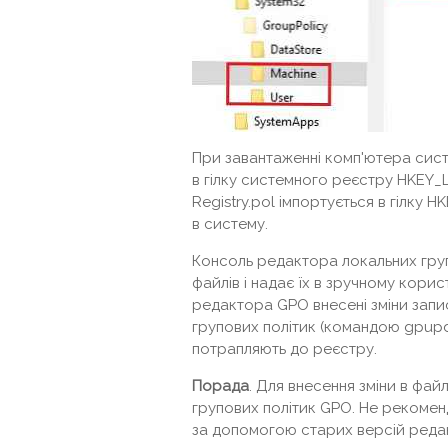
При завантаженні комп'ютера систе
в гілку системного реєстру HKEY_
Registry.pol імпортується в гілк
в систему.
Консоль редактора локальних групо
файлів і надає їх в зручному корис
редактора GPO внесені зміни запис
групових політик (командою gpupd
потрапляють до реєстру.
Порада
. Для внесення зміни в фа
групових політик GPO. Не рекомен
за допомогою старих версій редак