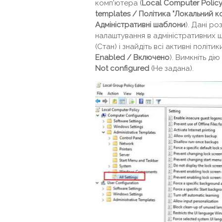
комп'ютера (
Local Computer Policy
templates / Політика "Локальний к
Адміністративні шаблони
). Дані ро
налаштування в адміністративних 
(Стан) і знайдіть всі активні політи
Enabled
/ Включено
). Вимкніть дію
Not
configured
(Не задана).