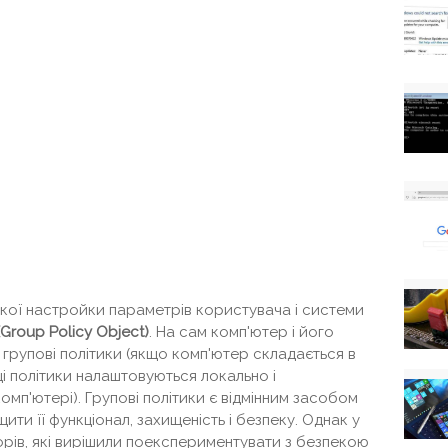
нкої настройки параметрів користувача і системи
(Group Policy Object)
. На сам комп'ютер і його
 групові політики (якщо комп'ютер складається в
 (ці політики налаштовуються локально і
омп'ютері). Групові політики є відмінним засобом
ти її функціонал, захищеність і безпеку. Однак у
орів, які вирішили поекспериментувати з безпекою