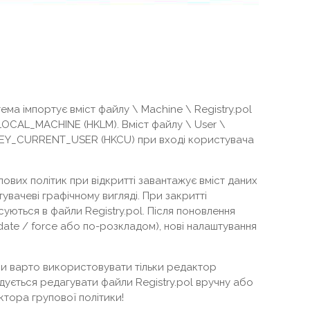
ма імпортує вміст файлу \ Machine \ Registry.pol
LOCAL_MACHINE (HKLM). Вміст файлу \ User \
у HKEY_CURRENT_USER (HKCU) при вході користувача
вих політик при відкритті завантажує вміст даних
тувачеві графічному вигляді. При закритті
уються в файли Registry.pol. Після поновлення
ate / force або по-розкладом), нові налаштування
йли варто використовувати тільки редактор
дується редагувати файли Registry.pol вручну або
тора групової політики!