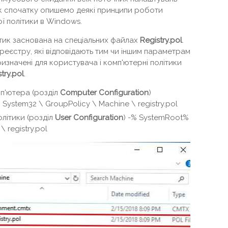
к спочатку опишемо деякі принципи роботи
ї політики в Windows.
тик заснована на спеціальних файлах
Registry
.pol
.
реєстру, які відповідають тим чи іншим параметрам
изначені для користувача і комп'ютерні політики
try
.pol
.
п'ютера (розділ
Computer Configuration
)
ystem32 \ GroupPolicy \ Machine \ registry.pol
літики (розділ
User Configuration
) -% SystemRoot%
\ registry.pol