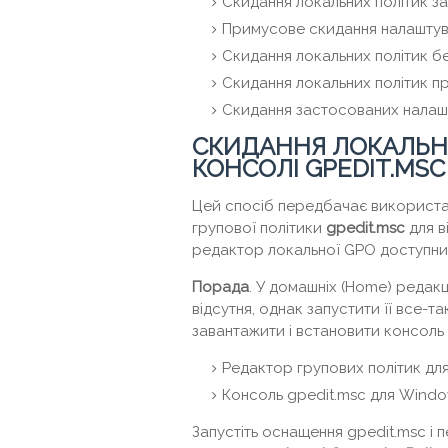
Скидання локальних політик з
Примусове скидання налаштув
Скидання локальних політик 
Скидання локальних політик п
Скидання застосованих налаш
СКИДАННЯ ЛОКАЛЬН
КОНСОЛІ GPEDIT.MSC
Цей спосіб передбачає використан
групової політики
gpedit
.msc
для в
редактор локальної GPO доступний т
Порада
. У домашніх (Home) редакц
відсутня, однак запустити її все-
завантажити і встановити консоль 
Редактор групових політик д
Консоль gpedit.msc для Windo
Запустіть оснащення gpedit.msc і п