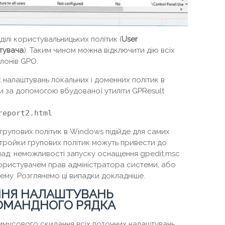
зділі користувальницьких політик (
User
тувача
). Таким чином можна відключити дію всіх
лонів GPO.
 налаштувань локальних і доменних політик в
ти за допомогою вбудованої утиліти GPResult
report2.html
групових політик в Windows підійде для самих
стройки групових політик можуть привести до
ад: неможливості запуску оснащення gpedit.msc
 користувачем прав адміністратора системи, або
ему. Розглянемо ці випадки докладніше.
ННЯ НАЛАШТУВАНЬ
КОМАНДНОГО РЯДКА
римусового скидання всіх поточних налаштувань