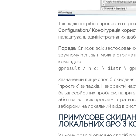
Такі ж дії потрібно провести і в ро
Configuration
/ Конфігурація корис
налаштувань адміністративних шаб
Порада
. Список всіх застосованих
зручному html звіті можна отрима
командою:
gpresult / h c: \ distr \ gp
Зазначений вище спосіб скидання 
"простих" випадків. Некоректні на
більш серйозних проблем, наприкл
або взагалі всіх програм, втрати
заборони на локальний вхід в сист
ПРИМУСОВЕ СКИДА
ЛОКАЛЬНИХ GPO З 
У цьому розділі описано спосіб п