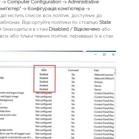
 -> Computer Configuration -> Administrative
омп'ютер" -> Конфігурація комп'ютера ->
зділ містить список всіх політик, доступних до
шаблонах. Відсортуйте політики по стовпцю
State
ки (знаходяться в стані
Disabled
/ Відключено
або
 всіх або тільки певних політик, перевівши їх в стан