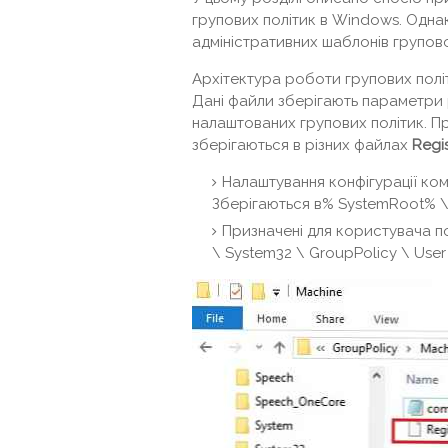
групових політик в Windows. Одна
адміністративних шаблонів групово
Архітектура роботи групових полі
Дані файли зберігають параметри 
налаштованих групових політик. Пр
зберігаються в різних файлах
Regis
Налаштування конфігурації ком
Зберігаються в% SystemRoot% \ S
Призначені для користувача по
\ System32 \ GroupPolicy \ User 