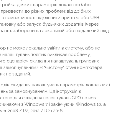
тройка деяких параметрів локальної (або
призвести до різних проблем: від дрібних
д, в неможливості підключити принтер або USB
тановку або запуск будь-яких додатків (через
навіть заборони на локальний або віддалений вхід
тор не може локально увійти в систему, або не
м налаштувань політик викликає проблему,
го сценарієм скидання налаштувань групових
за замовчуванням). В "чистому" стані комп'ютера
ик не заданий.
етодів скидання налаштувань параметрів локальних і
ень за замовчуванням. Ця інструкція є
стана для скидання налаштувань GPO на всіх
очинаючи з Windows 7 і закінчуючи Windows 10, а
r 2008 / R2, 2012 / R2 і 2016.