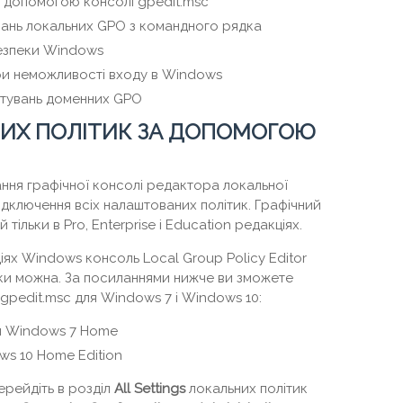
а допомогою консолі gpedit.msc
ань локальних GPO з командного рядка
безпеки Windows
ри неможливості входу в Windows
тувань доменних GPO
ИХ ПОЛІТИК ЗА ДОПОМОГОЮ
ня графічної консолі редактора локальної
ідключення всіх налаштованих політик. Графічний
ільки в Pro, Enterprise і Education редакціях.
іях Windows консоль Local Group Policy Editor
таки можна. За посиланнями нижче ви зможете
gpedit.msc для Windows 7 і Windows 10:
ля Windows 7 Home
ws 10 Home Edition
ерейдіть в розділ
All Settings
локальних політик