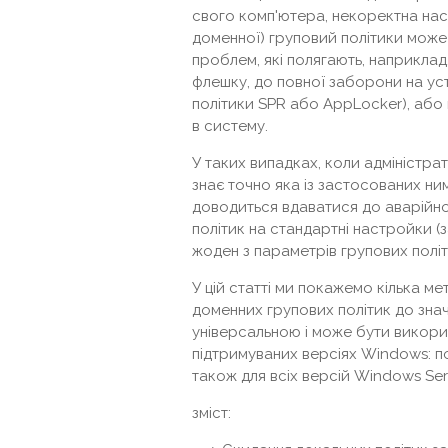
свого комп'ютера, некоректна нас
доменної) груповий політики може 
проблем, які полягають, наприкла
флешку, до повної заборони на ус
політики SPR або AppLocker), або 
в систему.
У таких випадках, коли адміністра
знає точно яка із застосованих ни
доводиться вдаватися до аварійно
політик на стандартні настройки (
жоден з параметрів групових політ
У цій статті ми покажемо кілька м
доменних групових політик до знач
універсальною і може бути викори
підтримуваних версіях Windows: п
також для всіх версій Windows Serve
зміст: