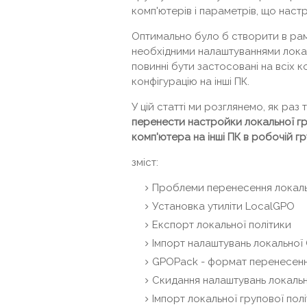
комп'ютерів і параметрів, що наст
Оптимально було б створити в рам
необхідними налаштуваннями локаль
повинні бути застосовані на всіх 
конфігурацію на інші ПК.
У цій статті ми розглянемо, як раз
перенести настройки локальної гр
комп'ютера на інші ПК в робочій гр
зміст:
Проблеми перенесення локаль
Установка утиліти LocalGPO
Експорт локальної політики
Імпорт налаштувань локальної
GPOPack - формат перенесення
Скидання налаштувань локальн
Імпорт локальної групової пол