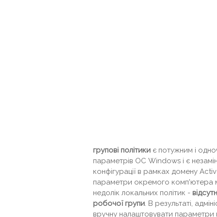
групові політики
є потужним і одно
параметрів ОС Windows і є незамі
конфігурації в рамках домену Acti
параметри окремого комп'ютера мо
недолік локальних політик -
відсут
робочої групи
. В результаті, адм
вручну налаштовувати параметри гр