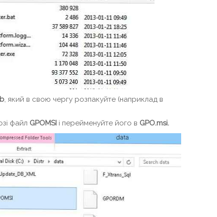
ab
, який в свою чергу розпакуйте (наприклад в
озі файл
GPOMSI
і перейменуйте його в
GPO.
msi.