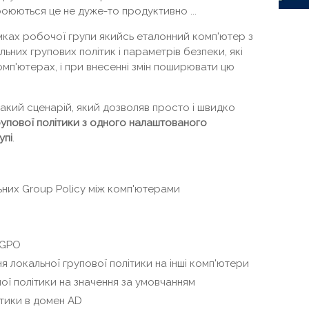
роюються це не дуже-то продуктивно ...
ках робочої групи якийсь еталонний комп'ютер з
них групових політик і параметрів безпеки, які
комп'ютерах, і при внесенні змін поширювати цю
 такий сценарій, який дозволяв просто і швидко
упової політики з одного налаштованого
упі
.
них Group Policy між комп'ютерами
 GPO
 локальної групової політики на інші комп'ютери
ої політики на значення за умовчанням
ітики в домен AD