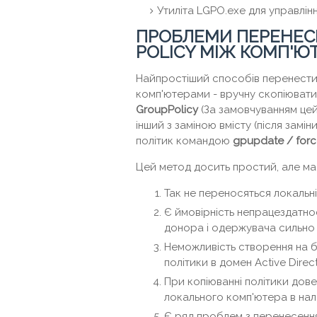
Утиліта LGPO.exe для управлі
ПРОБЛЕМИ ПЕРЕНЕС
POLICY МІЖ КОМП'Ю
Найпростіший способів перенести 
комп'ютерами - вручну скопіювати
GroupPolicy
(За замовчуванням цей
інший з заміною вмісту (після замі
політик командою
gpupdate
/ for
Цей метод досить простий, але має 
Так не переносяться локальні
Є ймовірність непрацездатно
донора і одержувача сильно 
Неможливість створення на б
політики в домен Active Dire
При копіюванні політики дове
локального комп'ютера в нал
Є ряд проблем з перенесенн