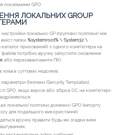
ння локальними GPO
ЕННЯ ЛОКАЛЬНИХ GROUP
ТЕРАМИ
настройки локальної GP (групової політики) між
 вміст папки
%
systemroot
% \ System
32 \
 каталог прихований) з одного комп'ютера на
ни файлів потрібно вручну запустити оновлення
ce
або перезавантажити ПК).
кілька суттєвих недоліків:
 параметри безпеки (Security Templates);
сті GPO, якщо версія або збірка ОС на комп'ютері-
відрізняються;
азі локальної політики доменної GPO (імпорту
ctory для подальшого використання);
деться вручну правити будь-які згадки імені
аштуваннях;
ям нестандартних admx шаблонів.