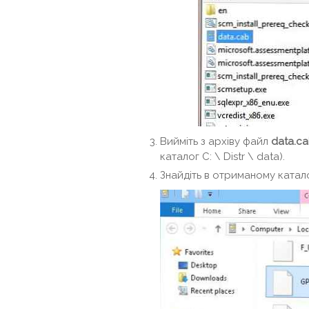
Вийміть з архіву файл
data.c
каталог C: \ Distr \ data).
Знайдіть в отриманому катал