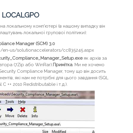
 LOCALGPO
на локальному комп'ютері (в нашому випадку він
лаштувань локальної групової політики):
pliance Manager (SCM) 3.0
om/en-us/solutionaccelerators/cc835245.aspx
curity_Compliance_Manager_Setup.exe
як архів за
тора (7Zip або WinRar).
Примітка
. Ми не хочемо
Security Compliance Manager, тому що він досить
нентів, які нам не потрібні для цього завдання (SQL
 C ++ 2010 Redistributable і т.д.).