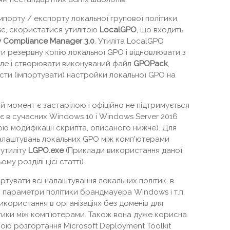
імпорту / експорту локальної групової політики,
sc, скористатися утилітою
LocalGPO
, що входить
y
Compliance
Manager
3.0
. Утиліта LocalGPO
и резервну копію локальної GPO і відновлювати з
 але і створювати виконуваний файл
GPOPack
,
ти (імпортувати) настройки локальної GPO на
й момент є застарілою і офіційно не підтримується
ює в сучасних Windows 10 і Windows Server 2016
ою модифікації скрипта, описаного нижче). Для
налаштувань локальних GPO між комп'ютерами
утиліту
LGPO.exe
(Приклади використання даної
му розділі цієї статті).
ртувати всі налаштування локальних політик, в
dit, параметри політики брандмауера Windows і т.п.
икористання в організаціях без доменів для
тики між комп'ютерами. Також вона дуже корисна
емою розгортання Microsoft Deployment Toolkit