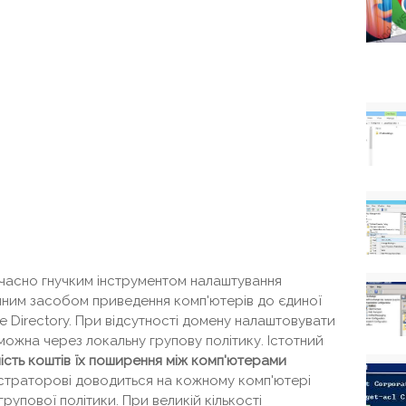
часно гнучким інструментом налаштування
нним засобом приведення комп'ютерів до єдиної
ve Directory. При відсутності домену налаштовувати
жна через локальну групову політику. Істотний
ність коштів їх поширення між комп'ютерами
іністраторові доводиться на кожному комп'ютері
упової політики. При великій кількості