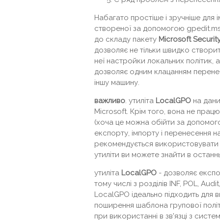
Набагато простіше і зручніше для 
створеної за допомогою gpedit.m
до складу пакету
Microsoft
Securit
дозволяє не тільки швидко створит
неї настройки локальних політик,
дозволяє одним клацанням перенес
іншу машину.
важливо
. утиліта
LocalGPO
на дани
Microsoft. Крім того, вона не прац
(хоча це можна обійти за допомог
експорту, імпорту і перенесення 
рекомендується використовувати 
утиліти ви можете знайти в останньо
утиліта
LocalGPO
- дозволяє експо
тому числі з розділів INF, POL, Au
LocalGPO ідеально підходить для в
поширення шаблона групової полі
при використанні в зв'язці з сист