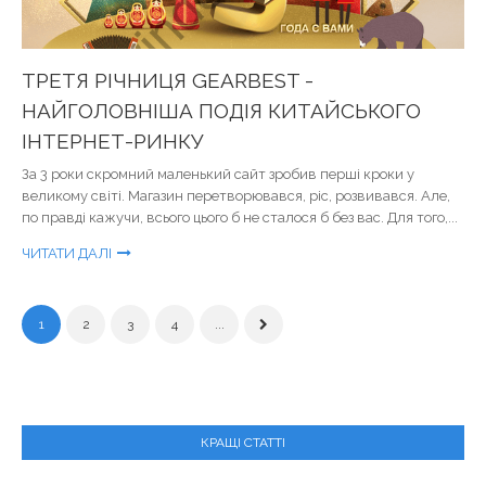
ТРЕТЯ РІЧНИЦЯ GEARBEST -
НАЙГОЛОВНІША ПОДІЯ КИТАЙСЬКОГО
ІНТЕРНЕТ-РИНКУ
За 3 роки скромний маленький сайт зробив перші кроки у
великому світі. Магазин перетворювався, ріс, розвивався. Але,
по правді кажучи, всього цього б не сталося б без вас. Для того,...
ЧИТАТИ ДАЛІ
1
2
3
4
...
КРАЩІ СТАТТІ