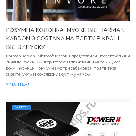
РОЗУМНА КОЛОНКА INVOKE ВІД HARMAN
KARDON З CORTANA НА БОРТУ В КРОЦІ
ВІД ВИПУСКУ
Harman Kardon і Microsoft в травні представили інтелектуальний
динамік Invoke. Вихід пристрою запланований на осінь цього
року. Invoke це: Преміум-звук: три сабвуфера і три твітера
забезпечують високоякісну акустику на 360...
ЧИТАТИ ДАЛІ
ГАДЖЕТИ