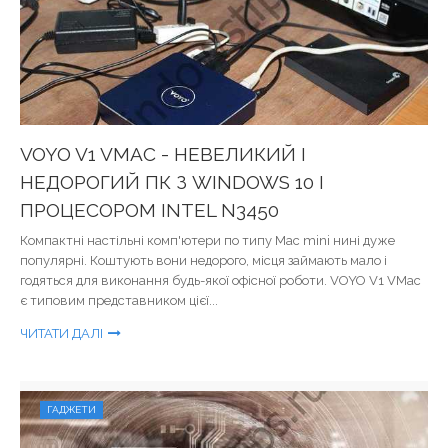
VOYO V1 VMAC - НЕВЕЛИКИЙ І
НЕДОРОГИЙ ПК З WINDOWS 10 І
ПРОЦЕСОРОМ INTEL N3450
Компактні настільні комп'ютери по типу Mac mini нині дуже
популярні. Коштують вони недорого, місця займають мало і
годяться для виконання будь-якої офісної роботи. VOYO V1 VMac
є типовим представником цієї...
ЧИТАТИ ДАЛІ
ГАДЖЕТИ