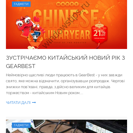
ГАДЖЕТИ
ЗУСТРІЧАЄМО КИТАЙСЬКИЙ НОВИЙ РІК З
GEARBEST
Неймовірно щасливі люди працюють в GearBest - у них завжди
свято, яке можна відзначити, організувавши розпродаж. Чергові
знижки пов'язані, правда, з дійсно великим для китайців
торжеством - китайським Новим роком....
ЧИТАТИ ДАЛІ
ГАДЖЕТИ