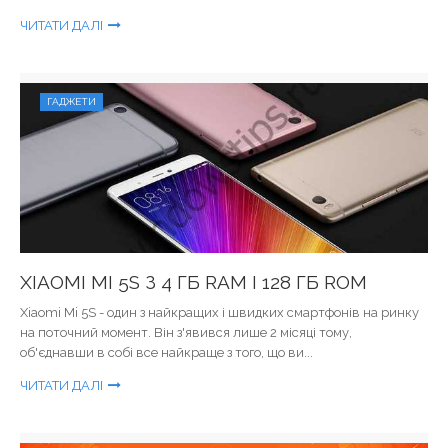
ЧИТАТИ ДАЛІ
ГАДЖЕТИ
XIAOMI MI 5S З 4 ГБ RAM І 128 ГБ ROM
Xiaomi Mi 5S - один з найкращих і швидких смартфонів на ринку
на поточний момент. Він з'явився лише 2 місяці тому,
об'єднавши в собі все найкраще з того, що ви...
ЧИТАТИ ДАЛІ