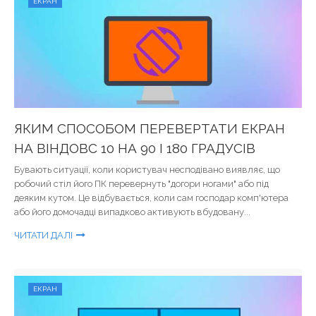
ЕКРАН
ЯКИМ СПОСОБОМ ПЕРЕВЕРТАТИ ЕКРАН
НА ВІНДОВС 10 НА 90 І 180 ГРАДУСІВ
Бувають ситуації, коли користувач несподівано виявляє, що
робочий стіл його ПК перевернуть "догори ногами" або під
деяким кутом. Це відбувається, коли сам господар комп'ютера
або його домочадці випадково активують вбудовану...
ЧИТАТИ ДАЛІ
ЕКРАН