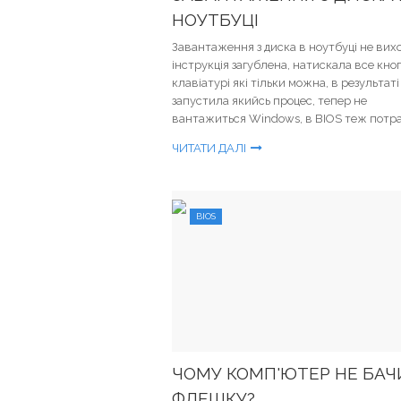
НОУТБУЦІ
Завантаження з диска в ноутбуці не вих
інструкція загублена, натискала все кно
клавіатурі які тільки можна, в результаті
запустила якийсь процес, тепер не
вантажиться Windows, в BIOS теж потра
ЧИТАТИ ДАЛІ
BIOS
ЧОМУ КОМП'ЮТЕР НЕ БАЧ
ФЛЕШКУ?