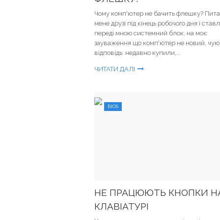
Чому комп'ютер не бачить флешку? Пита
мене друзі під кінець робочого дня і став
переді мною системний блок, на моє
зауваження що комп'ютер не новий, чую
відповідь: недавно купили,...
ЧИТАТИ ДАЛІ
BIOS
НЕ ПРАЦЮЮТЬ КНОПКИ Н
КЛАВІАТУРІ