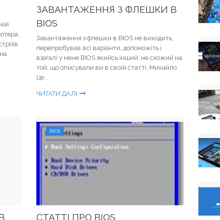
ЗАВАНТАЖЕННЯ З ФЛЕШКИ В
BIOS
мій
ютера,
Завантаження з флешки в BIOS не виходить,
строїв
перепробував всі варіанти, допоможіть і
 на
взагалі у мене BIOS якийсь інший, не схожий на
той, що описували ви в своїй статті. Михайло.
Це...
ЧИТАТИ ДАЛІ
BIOS
В
СТАТТІ ПРО BIOS