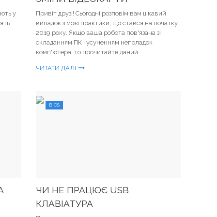
ють у
Привіт друзі! Сьогодні розповім вам цікавий
лять
випадок з моєї практики, що стався на початку
2019 року. Якщо ваша робота пов'язана зі
складанням ПК і усуненням неполадок
комп'ютера, то прочитайте даний...
ЧИТАТИ ДАЛІ
BIOS
А
ЧИ НЕ ПРАЦЮЄ USB
КЛАВІАТУРА