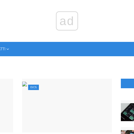
ad
ТТІ
BIOS