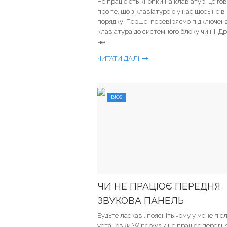
Не працюють кнопки на клавіатурі це го
про те, що з клавіатурою у нас щось не в
порядку. Перше, перевіряємо підключен
клавіатура до системного блоку чи ні. Др
не...
ЧИТАТИ ДАЛІ
BIOS
ЧИ НЕ ПРАЦЮЄ ПЕРЕДНЯ
ЗВУКОВА ПАНЕЛЬ
Будьте ласкаві, поясніть чому у мене піс
установки Windows 7 не працює передн