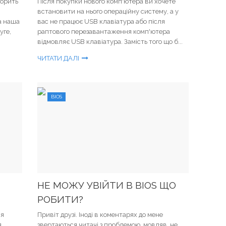
ворить
Після покупки нового комп'ютера ви хочете
встановити на нього операційну систему, а у
а наша
вас не працює USB клавіатура або після
уге,
раптового перезавантаження комп'ютера
відмовляє USB клавіатура. Замість того що б...
ЧИТАТИ ДАЛІ
BIOS
НЕ МОЖУ УВІЙТИ В BIOS ЩО
РОБИТИ?
ля
Привіт друзі. Іноді в коментарях до мене
я
звертаються читачі з проблемою, мовляв, не