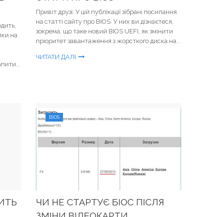
Привіт друзі. У цій публікації зібрані посилання
на статті сайту про BIOS. У них ви дізнаєтеся,
одить,
зокрема, що таке новий BIOS UEFI, як змінити
пки на
пріоритет завантаження з жорсткого диска на...
ЧИТАТИ ДАЛІ
пити...
BIOS
ИТЬ
ЧИ НЕ СТАРТУЄ БІОС ПІСЛЯ
ЗМІНИ ВІДЕОКАРТИ