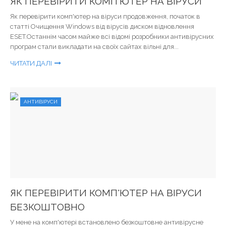
ЯК ПЕРЕВІРИТИ КОМП'ЮТЕР НА ВІРУСИ
Як перевірити комп'ютер на віруси продовження, початок в
статті Очищення Windows від вірусів диском відновлення
ESET.Останнім часом майже всі відомі розробники антивірусних
програм стали викладати на своїх сайтах вільні для...
ЧИТАТИ ДАЛІ
АНТИВІРУСИ
ЯК ПЕРЕВІРИТИ КОМП'ЮТЕР НА ВІРУСИ
БЕЗКОШТОВНО
У мене на комп'ютері встановлено безкоштовне антивірусне