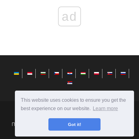
ad
This website uses cookies to ensure you get the
best experience on our website.
Learn more
telusuri.info
Ⓒ
2026
Поради по установці, налаштуванні і роботі з Microsoft
Got it!
Windows.