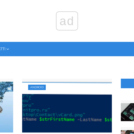
ad
ТТІ
ANDROID