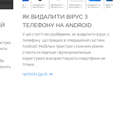
ЯК ВИДАЛИТИ ВІРУС З
ИЙ
ТЕЛЕФОНУ НА ANDROID
У цій статті ми розберемо, як видалити вірус з
телефону, що працює в операційній системі
строї,
Android. Мобільні пристрої з кожним роком
ають
стають складніше і функціональніша,
користувачі використовують смартфони не
бо
тільки...
досить
ЧИТАТИ ДАЛІ