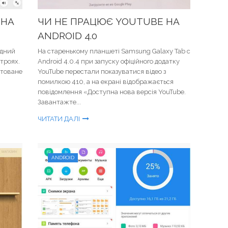
 НА
ЧИ НЕ ПРАЦЮЄ YOUTUBE НА
ANDROID 4.0
ідний
На старенькому планшеті Samsung Galaxy Tab c
троях.
Android 4.0.4 при запуску офіційного додатку
ктоване
YouTube перестали показуватися відео з
помилкою 410, а на екрані відображається
повідомлення «Доступна нова версія YouTube.
Завантажте...
ЧИТАТИ ДАЛІ
ANDROID