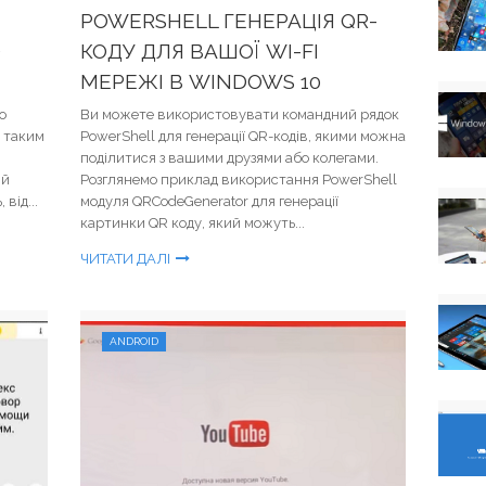
POWERSHELL ГЕНЕРАЦІЯ QR-
О
КОДУ ДЛЯ ВАШОЇ WI-FI
МЕРЕЖІ В WINDOWS 10
о
Ви можете використовувати командний рядок
З таким
PowerShell для генерації QR-кодів, якими можна
поділитися з вашими друзями або колегами.
ий
Розглянемо приклад використання PowerShell
від...
модуля QRCodeGenerator для генерації
картинки QR коду, який можуть...
ЧИТАТИ ДАЛІ
ANDROID