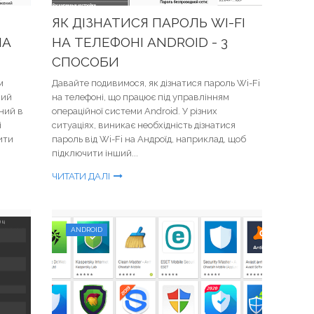
ЯК ДІЗНАТИСЯ ПАРОЛЬ WI-FI
НА
НА ТЕЛЕФОНІ ANDROID - 3
СПОСОБИ
м
Давайте подивимося, як дізнатися пароль Wi-Fi
ний
на телефоні, що працює під управлінням
ний в
операційної системи Android. У різних
і
ситуаціях, виникає необхідність дізнатися
ити
пароль від Wi-Fi на Андроїд, наприклад, щоб
підключити інший...
ЧИТАТИ ДАЛІ
ANDROID